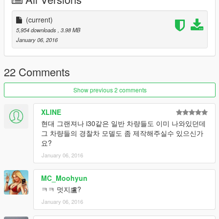
les.rpf
(zentorno.ytd)
(current)
5,954 downloads
, 3.98 MB
Shimonbz3님의
January 06, 2016
원본 모델링 파일 다운로드는 이쪽:
https://www.gta5-mods.com/vehicles/police-lamborghini-
aventador-add-on
22 Comments
Show previous 2 comments
XLINE
현대 그랜져나 i30같은 일반 차량들도 이미 나와있던데
그 차량들의 경찰차 모델도 좀 제작해주실수 있으신가
요?
January 06, 2016
MC_Moohyun
ㅋㅋ 멋지盧?
January 06, 2016