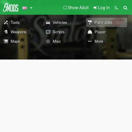
Show Adult
Log In
Tools
Vehicles
Paint Jobs
Weapons
Scripts
Player
Maps
Misc
More