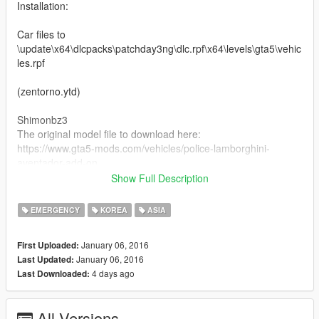
Installation:
Car files to
\update\x64\dlcpacks\patchday3ng\dlc.rpf\x64\levels\gta5\vehic
les.rpf
(zentorno.ytd)
Shimonbz3
The original model file to download here:
https://www.gta5-mods.com/vehicles/police-lamborghini-
aventador-add-on
Show Full Description
람보르기니 아벤타도르 LP700-4 (한국 경찰 자동차)
EMERGENCY
KOREA
ASIA
혹시 모를 대비를 위해 젠토르노 파일 한개 (ytd)를 백업해주시는
게 안전합니다.
January 06, 2016
First Uploaded:
January 06, 2016
Last Updated:
설치방법:
4 days ago
Last Downloaded:
젠토르노 차량 파일의 위치안에 한개의 파일을 교체해줍니다.
\update\x64\dlcpacks\patchday3ng\dlc.rpf\x64\levels\gta5\vehic
All Versions