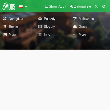
Show Adult
Zaloguj się
Narzędzia
Pojazdy
Malowania
Bronie
Skrypty
Gracz
Mapy
Inne
More