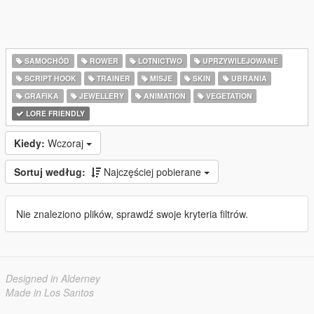
SAMOCHÓD
ROWER
LOTNICTWO
UPRZYWILEJOWANE
SCRIPT HOOK
TRAINER
MISJE
SKIN
UBRANIA
GRAFIKA
JEWELLERY
ANIMATION
VEGETATION
LORE FRIENDLY
Kiedy:
Wczoraj
Sortuj według:
Najczęściej pobierane
Nie znaleziono plików, sprawdź swoje kryteria filtrów.
Designed in Alderney
Made in Los Santos