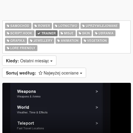
SAMOCHÓD
ROWER
LOTNICTWO
UPRZYWILEJOWANE
SCRIPT HOOK
TRAINER
MISJE
SKIN
UBRANIA
GRAFIKA
JEWELLERY
ANIMATION
VEGETATION
LORE FRIENDLY
Kiedy:
Ostatni miesiąc
Sortuj według:
Najwyżej oceniane