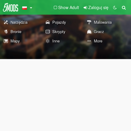
Show Adult
Zaloguj się
Narzędzia
Pojazdy
Malowania
Bronie
Skrypty
Gracz
Mapy
Inne
More