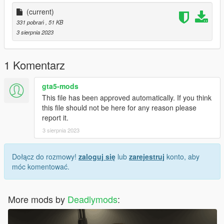
(current)
331 pobrań
, 51 KB
3 sierpnia 2023
1 Komentarz
gta5-mods
This file has been approved automatically. If you think
this file should not be here for any reason please
report it.
3 sierpnia 2023
Dołącz do rozmowy!
zaloguj się
lub
zarejestruj
konto, aby
móc komentować.
More mods by
Deadlymods
: