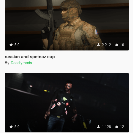
5.0
2 212
16
russian and spetnaz eup
By
Deadlymods
5.0
1 128
12