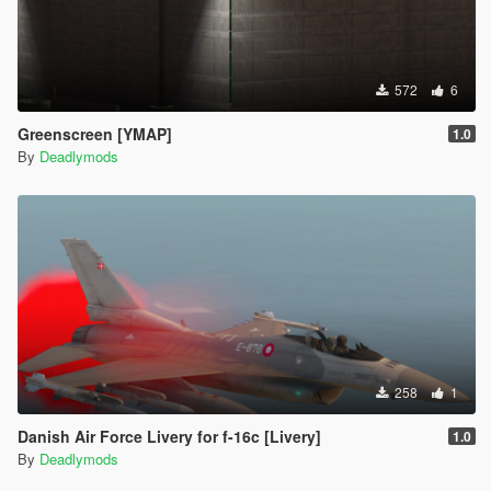
572
6
Greenscreen [YMAP]
1.0
By
Deadlymods
258
1
Danish Air Force Livery for f-16c [Livery]
1.0
By
Deadlymods