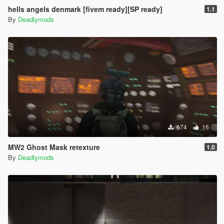
hells angels denmark [fivem ready][SP ready]
1.1
By
Deadlymods
674
16
MW2 Ghost Mask retexture
1.0
By
Deadlymods