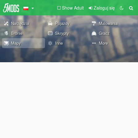
Show Adult
Zaloguj się
Narzędzia
Pojazdy
Malowania
Bronie
Skrypty
Gracz
Mapy
Inne
More