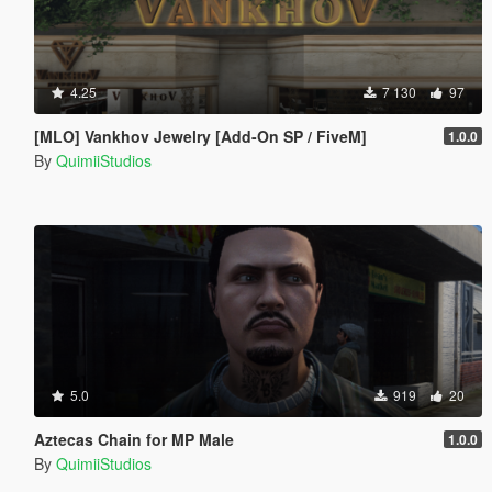
4.25
7 130
97
[MLO] Vankhov Jewelry [Add-On SP / FiveM]
1.0.0
By
QuimiiStudios
5.0
919
20
Aztecas Chain for MP Male
1.0.0
By
QuimiiStudios