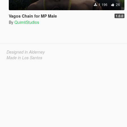
1 196
26
Vagos Chain for MP Male
1.0.0
By
QuimiiStudios
Designed in Alderney
Made in Los Santos