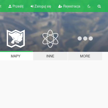
t
Prześlij
Zaloguj się
Rejestracja
MAPY
INNE
MORE