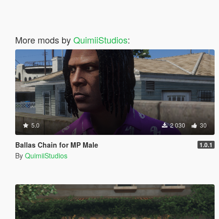
More mods by
QuimiiStudios
:
5.0
2 030
30
Ballas Chain for MP Male
1.0.1
By
QuimiiStudios