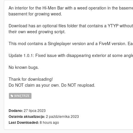
An interior for the Hi-Men Bar with a weed operation in the baseme
basement for growing weed.
Download has an optional files folder that contains a YTYP without
their own weed growing script.
This mod contains a Singleplayer version and a FiveM version. Eac
Update 1.0.1: Fixed issue with disappearing exterior at some angl
No known bugs.
Thank for downloading!
Do NOT claim as your own. Do NOT reupload.
WNĘTRZE
27 lipca 2023
Dodano:
2 października 2023
Ostatnia aktualizacja:
8 hours ago
Last Downloaded: