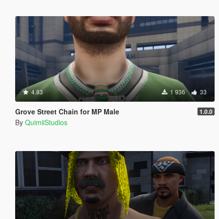
4.83
1 936
33
Grove Street Chain for MP Male
1.0.0
By
QuimiiStudios