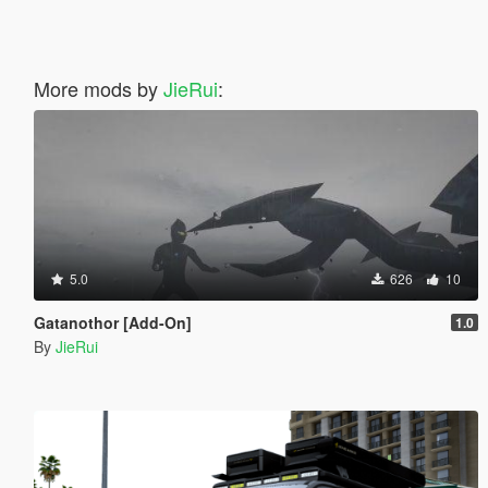
More mods by
JieRui
:
5.0
626
10
Gatanothor [Add-On]
1.0
By
JieRui