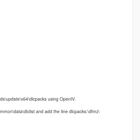
ods\update\x64\dlcpacks using OpenIV.
mmon\data\dlclist and add the line dlcpacks:\dfmz\