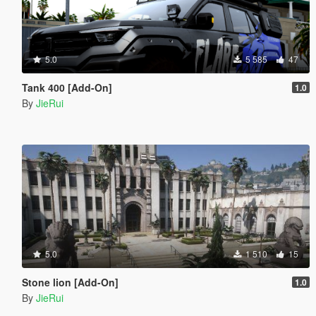
5.0
5 585
47
Tank 400 [Add-On]
1.0
By
JieRui
5.0
1 510
15
Stone lion [Add-On]
1.0
By
JieRui