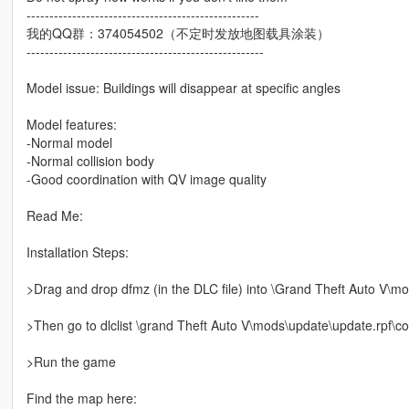
---------------------------------------------------
我的QQ群：374054502（不定时发放地图载具涂装）
----------------------------------------------------
Model issue: Buildings will disappear at specific angles
Model features:
-Normal model
-Normal collision body
-Good coordination with QV image quality
Read Me:
Installation Steps:
>Drag and drop dfmz (in the DLC file) into \Grand Theft Auto V\m
>Then go to dlclist \grand Theft Auto V\mods\update\update.rpf\co
>Run the game
Find the map here: