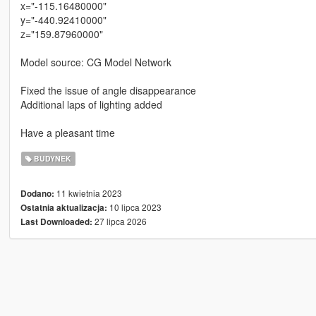
x="-115.16480000"
y="-440.92410000"
z="159.87960000"
Model source: CG Model Network
Fixed the issue of angle disappearance
Additional laps of lighting added
Have a pleasant time
BUDYNEK
11 kwietnia 2023
Dodano:
10 lipca 2023
Ostatnia aktualizacja:
27 lipca 2026
Last Downloaded: