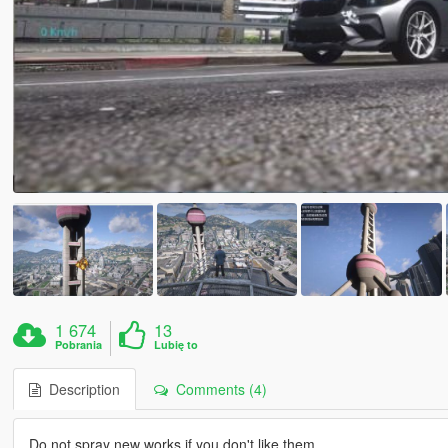
1 674
13
Pobrania
Lubię to
Description
Comments (4)
Do not spray new works if you don't like them