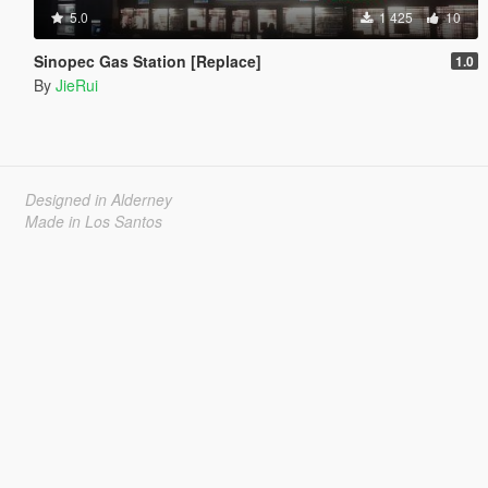
5.0
1 425
10
Sinopec Gas Station [Replace]
1.0
By
JieRui
Designed in Alderney
Made in Los Santos