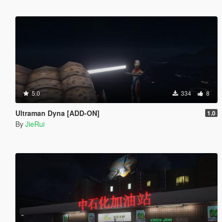
5.0
334
8
Ultraman Dyna [ADD-ON]
1.0
By
JieRui