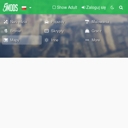
Show Adult
Zaloguj się
Narzędzia
Pojazdy
Malowania
Bronie
Skrypty
Gracz
Mapy
Inne
More