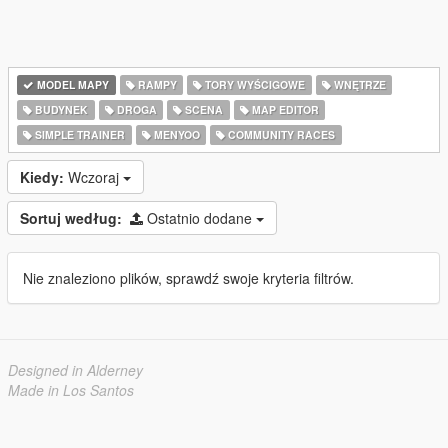
MODEL MAPY
RAMPY
TORY WYŚCIGOWE
WNĘTRZE
BUDYNEK
DROGA
SCENA
MAP EDITOR
SIMPLE TRAINER
MENYOO
COMMUNITY RACES
Kiedy:
Wczoraj
Sortuj według:
Ostatnio dodane
Nie znaleziono plików, sprawdź swoje kryteria filtrów.
Designed in Alderney
Made in Los Santos