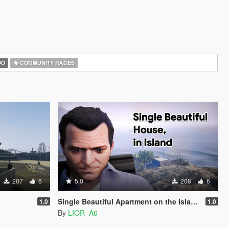
OO
COMMUNITY RACES
207
6
5.0
208
6
Single Beautiful Apartment on the Island Menyoo 2.0
1.0
1.0
By
LIOR_A6