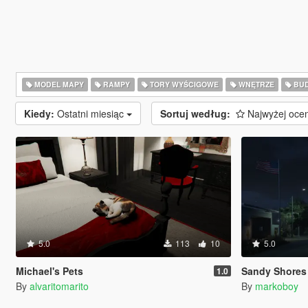
MODEL MAPY
RAMPY
TORY WYŚCIGOWE
WNĘTRZE
BU
Kiedy:
Ostatni miesiąc
Sortuj według:
Najwyżej oce
5.0
113
10
5.0
Michael's Pets
Sandy Shores (mo
1.0
By
alvaritomarito
By
markoboy