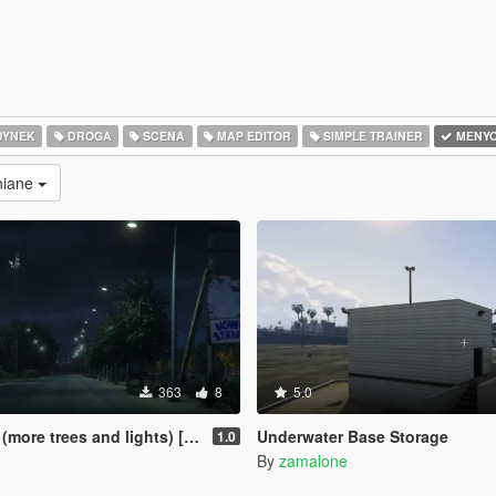
DYNEK
DROGA
SCENA
MAP EDITOR
SIMPLE TRAINER
MENY
niane
363
8
5.0
re trees and lights) [Menyoo]
Underwater Base Storage
1.0
By
zamalone