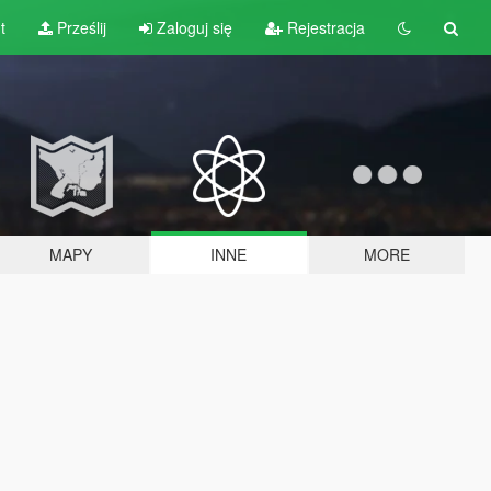
t
Prześlij
Zaloguj się
Rejestracja
MAPY
INNE
MORE