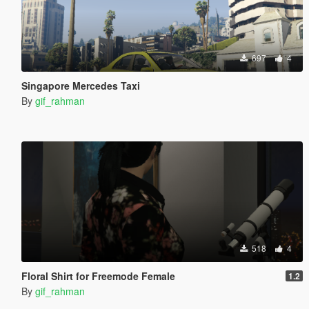
697
4
Singapore Mercedes Taxi
By
gif_rahman
518
4
Floral Shirt for Freemode Female
1.2
By
gif_rahman