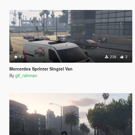
5.0
238
3
Mercerdes Sprinter Singtel Van
By
gif_rahman