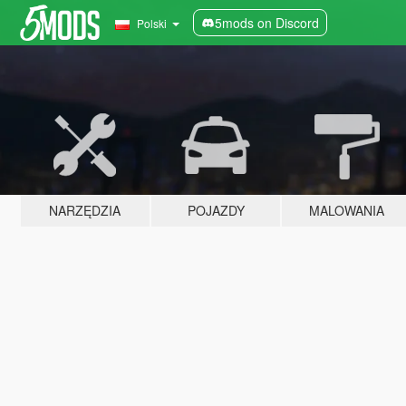
5mods on Discord
Polski
NARZĘDZIA
POJAZDY
MALOWANIA