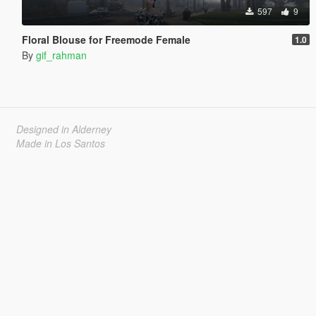
597
9
Floral Blouse for Freemode Female
1.0
By
gif_rahman
Designed in Alderney
Made in Los Santos