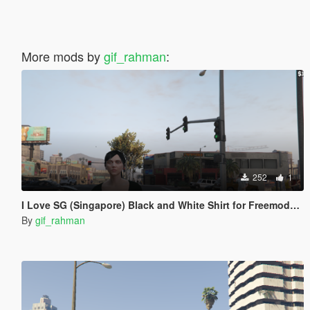
More mods by
gif_rahman
:
252
1
I Love SG (Singapore) Black and White Shirt for Freemode Player
By
gif_rahman