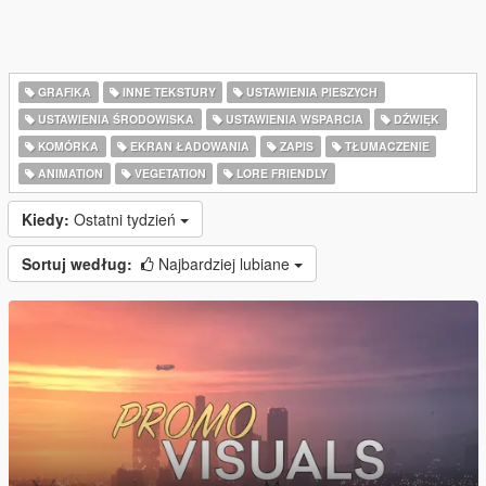
GRAFIKA
INNE TEKSTURY
USTAWIENIA PIESZYCH
USTAWIENIA ŚRODOWISKA
USTAWIENIA WSPARCIA
DŹWIĘK
KOMÓRKA
EKRAN ŁADOWANIA
ZAPIS
TŁUMACZENIE
ANIMATION
VEGETATION
LORE FRIENDLY
Kiedy:
Ostatni tydzień
Sortuj według:
Najbardziej lubiane