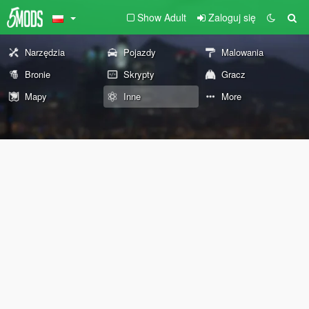
Show Adult
Zaloguj się
Narzędzia
Pojazdy
Malowania
Bronie
Skrypty
Gracz
Mapy
Inne
More