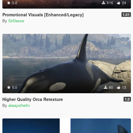
5.0
616
24
Promotional Visuals [Enhanced/Legacy]
1.01
By
SirDesse
5.0
80
13
Higher Quality Orca Retexture
1.0
By
alwaysthefin