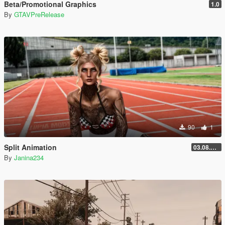
Beta/Promotional Graphics
1.0
By
GTAVPreRelease
90
1
Split Animation
03.08.2026
By
Janina234