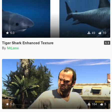
5.0
49
10
Tiger Shark Enhanced Texture
1.1
By
MrLame
5.0
164
5