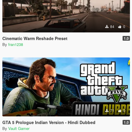
84
0
Cinematic Warm Reshade Preset
1.0
By
fran1238
71
0
GTA 5 Prologue Indian Version - Hindi Dubbed
1.0
By
Vault Gamer