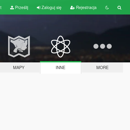
t
Prześlij
Zaloguj się
Rejestracja
MAPY
INNE
MORE