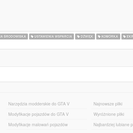
IA ŚRODOWISKA
USTAWIENIA WSPARCIA
DŹWIĘK
KOMÓRKA
EKR
Narzędzia modderskie do GTA V
Najnowsze pliki
Modyfikacje pojazdów do GTA V
Wyróżnione pliki
Modyfikacje malowań pojazdów
Najbardziej lubiane pl