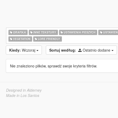
GRAFIKA
INNE TEKSTURY
USTAWIENIA PIESZYCH
USTAWIEN
VEGETATION
LORE FRIENDLY
Kiedy:
Wczoraj
Sortuj według:
Ostatnio dodane
Nie znaleziono plików, sprawdź swoje kryteria filtrów.
Designed in Alderney
Made in Los Santos