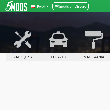
5mods on Discord
Polski
NARZĘDZIA
POJAZDY
MALOWANIA