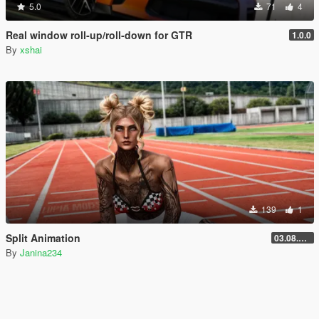
5.0
71
4
Real window roll‑up/roll‑down for GTR
1.0.0
By
xshai
139
1
Split Animation
03.08.2026
By
Janina234