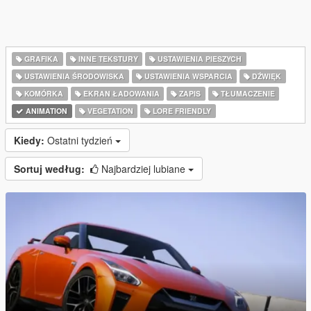
GRAFIKA
INNE TEKSTURY
USTAWIENIA PIESZYCH
USTAWIENIA ŚRODOWISKA
USTAWIENIA WSPARCIA
DŹWIĘK
KOMÓRKA
EKRAN ŁADOWANIA
ZAPIS
TŁUMACZENIE
ANIMATION
VEGETATION
LORE FRIENDLY
Kiedy:
Ostatni tydzień
Sortuj według:
Najbardziej lubiane