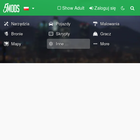
Show Adult
Zaloguj się
Narzędzia
Pojazdy
Malowania
Bronie
Skrypty
Gracz
Mapy
Inne
More