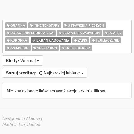
GRAFIKA
INNE TEKSTURY
USTAWIENIA PIESZYCH
USTAWIENIA ŚRODOWISKA
USTAWIENIA WSPARCIA
DŹWIĘK
KOMÓRKA
EKRAN ŁADOWANIA
ZAPIS
TŁUMACZENIE
ANIMATION
VEGETATION
LORE FRIENDLY
Kiedy:
Wczoraj
Sortuj według:
Najbardziej lubiane
Nie znaleziono plików, sprawdź swoje kryteria filtrów.
Designed in Alderney
Made in Los Santos