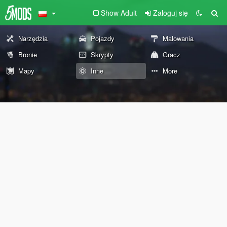
Show Adult
Zaloguj się
Narzędzia
Pojazdy
Malowania
Bronie
Skrypty
Gracz
Mapy
Inne
More