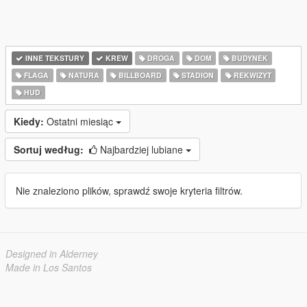
INNE TEKSTURY
KREW
DROGA
DOM
BUDYNEK
FLAGA
NATURA
BILLBOARD
STADION
REKWIZYT
HUD
Kiedy:
Ostatni miesiąc
Sortuj według:
Najbardziej lubiane
Nie znaleziono plików, sprawdź swoje kryteria filtrów.
Designed in Alderney
Made in Los Santos