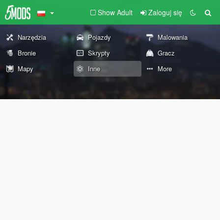
Show Adult
Zaloguj się
Narzędzia
Pojazdy
Malowania
Bronie
Skrypty
Gracz
Mapy
Inne
More