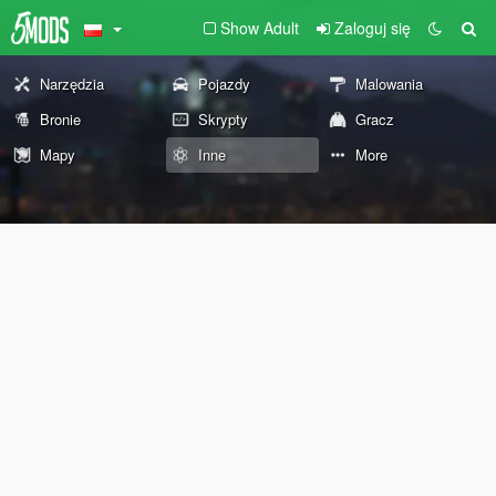
Show Adult
Zaloguj się
Narzędzia
Pojazdy
Malowania
Bronie
Skrypty
Gracz
Mapy
Inne
More