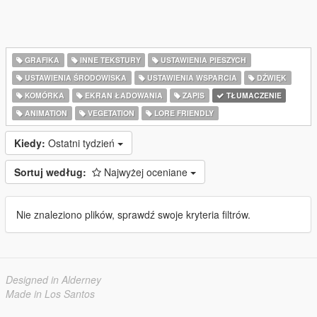
GRAFIKA
INNE TEKSTURY
USTAWIENIA PIESZYCH
USTAWIENIA ŚRODOWISKA
USTAWIENIA WSPARCIA
DŹWIĘK
KOMÓRKA
EKRAN ŁADOWANIA
ZAPIS
TŁUMACZENIE
ANIMATION
VEGETATION
LORE FRIENDLY
Kiedy:
Ostatni tydzień
Sortuj według:
Najwyżej oceniane
Nie znaleziono plików, sprawdź swoje kryteria filtrów.
Designed in Alderney
Made in Los Santos