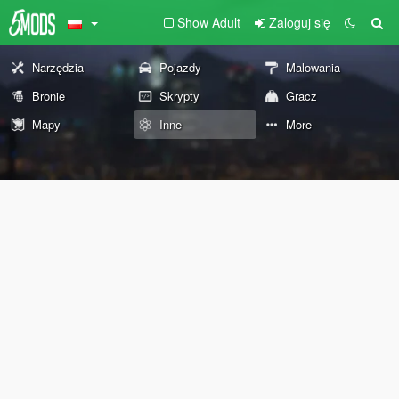
Show Adult
Zaloguj się
Narzędzia
Pojazdy
Malowania
Bronie
Skrypty
Gracz
Mapy
Inne
More