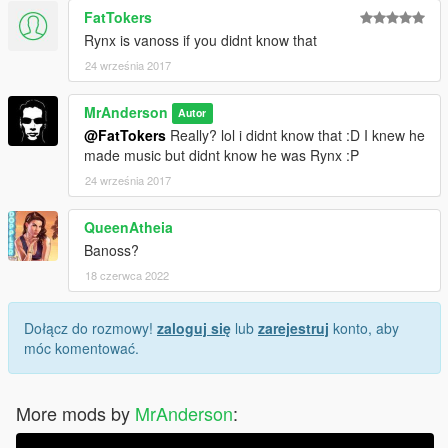
FatTokers
Rynx is vanoss if you didnt know that
24 września 2017
MrAnderson
Autor
@FatTokers
Really? lol i didnt know that :D I knew he
made music but didnt know he was Rynx :P
24 września 2017
QueenAtheia
Banoss?
18 czerwca 2022
Dołącz do rozmowy!
zaloguj się
lub
zarejestruj
konto, aby
móc komentować.
More mods by
MrAnderson
: