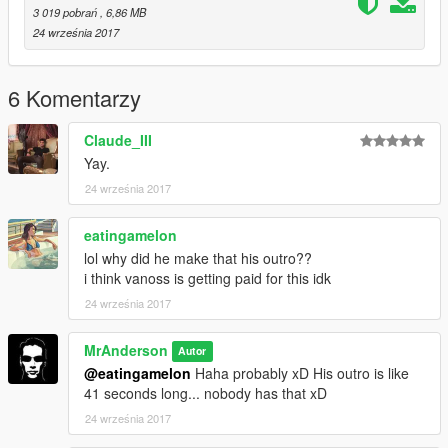
3 019 pobrań
, 6,86 MB
24 września 2017
6 Komentarzy
Claude_III
Yay.
24 września 2017
eatingamelon
lol why did he make that his outro??
i think vanoss is getting paid for this idk
24 września 2017
MrAnderson
Autor
@eatingamelon
Haha probably xD His outro is like
41 seconds long... nobody has that xD
24 września 2017