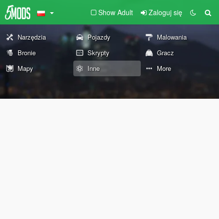
Show Adult
Zaloguj się
Narzędzia
Pojazdy
Malowania
Bronie
Skrypty
Gracz
Mapy
Inne
More