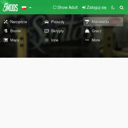
Show Adult
Zaloguj się
Narzędzia
Pojazdy
Malowania
Bronie
Skrypty
Gracz
Mapy
Inne
More