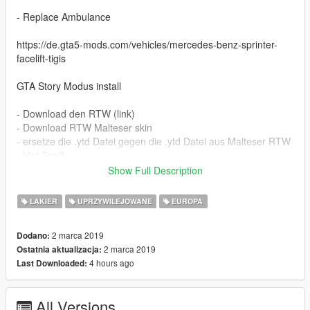
- Replace Ambulance
https://de.gta5-mods.com/vehicles/mercedes-benz-sprinter-
facelift-tigis
GTA Story Modus install
- Download den RTW (link)
- Download RTW Malteser skin
- ersetze die .ytd Datei gegen die .ytd Datei aus Malteser RTW
- Viel Spaß
- YouTube Hilft :)
Show Full Description
hoffe euch gefällt es.
LAKIER
UPRZYWILEJOWANE
EUROPA
Fehler bitte melden über Email oder Facebook
2 marca 2019
Dodano:
2 marca 2019
Ostatnia aktualizacja:
Pics and More
4 hours ago
Last Downloaded:
gtapicsandmore@gmail.com
All Versions
https://www.facebook.com/GTAPicsAndMore