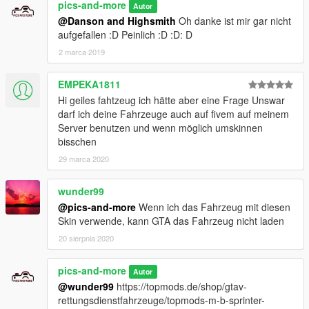
pics-and-more
Autor
@Danson and Highsmith
Oh danke ist mir gar nicht
aufgefallen :D Peinlich :D :D: D
2 marca 2019
EMPEKA1811
Hi geiles fahtzeug ich hätte aber eine Frage Unswar
darf ich deine Fahrzeuge auch auf fivem auf meinem
Server benutzen und wenn möglich umskinnen
bisschen
29 marca 2020
wunder99
@pics-and-more
Wenn ich das Fahrzeug mit diesen
Skin verwende, kann GTA das Fahrzeug nicht laden
20 sierpnia 2020
pics-and-more
Autor
@wunder99
https://topmods.de/shop/gtav-
rettungsdienstfahrzeuge/topmods-m-b-sprinter-