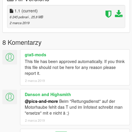
Version 1.0.1
1.1
(current)
6 245 pobrań
, 25,8 MB
Änderung :
2 marca 2019
T bei Rettungsdienst hinzugefügt
8 Komentarzy
MODEL: (TopMods ©)
SKIN: Pics and More
gta5-mods
This file has been approved automatically. If you think
this file should not be here for any reason please
report it.
2 marca 2019
Danson and Highsmith
@pics-and-more
Beim "Rettungsdienst" auf der
Motorhaube fehlt das T und im Infotext schreibt man
"ersetze" mit e nicht ä ;)
2 marca 2019