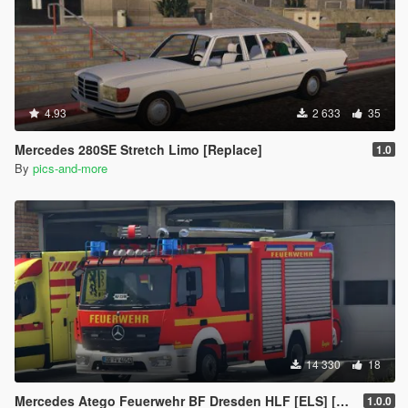
4.93
2 633
35
Mercedes 280SE Stretch Limo [Replace]
1.0
By
pics-and-more
14 330
18
Mercedes Atego Feuerwehr BF Dresden HLF [ELS] [Paintjob]
1.0.0