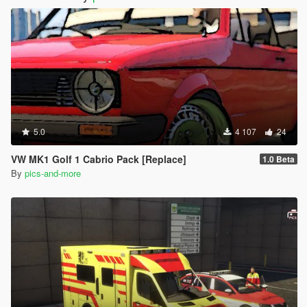
5.0
4 107
24
VW MK1 Golf 1 Cabrio Pack [Replace]
1.0 Beta
By
pics-and-more