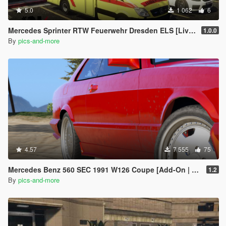
5.0
1 062
6
Mercedes Sprinter RTW Feuerwehr Dresden ELS [Livery]
1.0.0
By
pics-and-more
4.57
7 555
75
Mercedes Benz 560 SEC 1991 W126 Coupe [Add-On | Replace]
1.2
By
pics-and-more