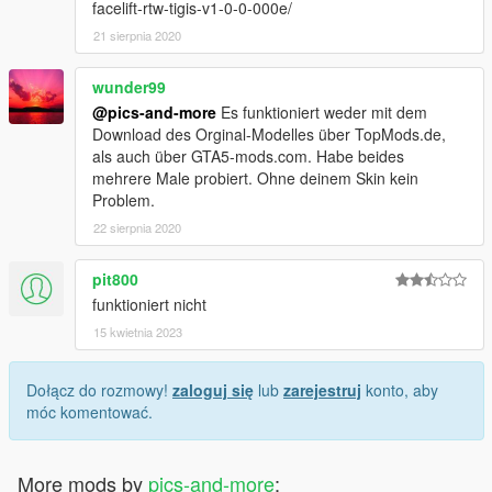
facelift-rtw-tigis-v1-0-0-000e/
21 sierpnia 2020
wunder99
@pics-and-more
Es funktioniert weder mit dem
Download des Orginal-Modelles über TopMods.de,
als auch über GTA5-mods.com. Habe beides
mehrere Male probiert. Ohne deinem Skin kein
Problem.
22 sierpnia 2020
pit800
funktioniert nicht
15 kwietnia 2023
Dołącz do rozmowy!
zaloguj się
lub
zarejestruj
konto, aby
móc komentować.
More mods by
pics-and-more
: