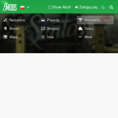
Show Adult
Zaloguj się
Narzędzia
Pojazdy
Malowania
Bronie
Skrypty
Gracz
Mapy
Inne
More