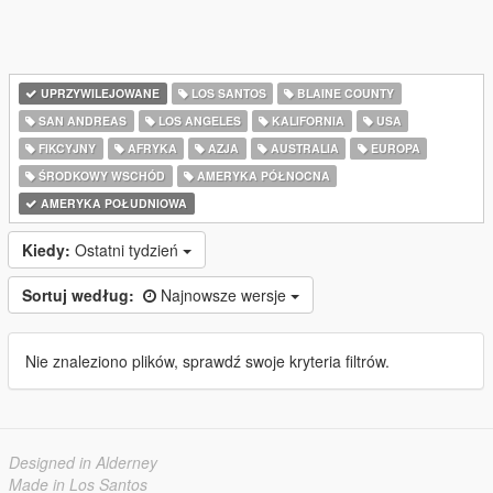
UPRZYWILEJOWANE
LOS SANTOS
BLAINE COUNTY
SAN ANDREAS
LOS ANGELES
KALIFORNIA
USA
FIKCYJNY
AFRYKA
AZJA
AUSTRALIA
EUROPA
ŚRODKOWY WSCHÓD
AMERYKA PÓŁNOCNA
AMERYKA POŁUDNIOWA
Kiedy:
Ostatni tydzień
Sortuj według:
Najnowsze wersje
Nie znaleziono plików, sprawdź swoje kryteria filtrów.
Designed in Alderney
Made in Los Santos