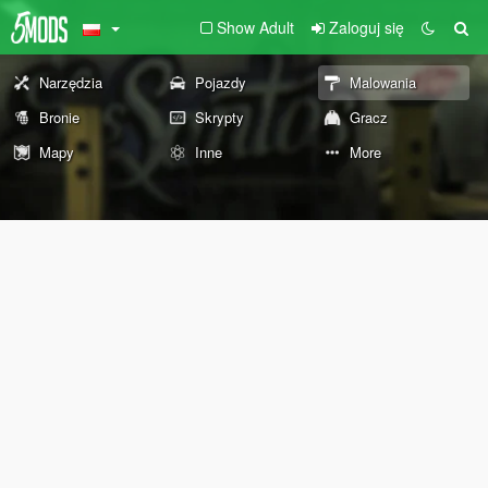
Show Adult
Zaloguj się
Narzędzia
Pojazdy
Malowania
Bronie
Skrypty
Gracz
Mapy
Inne
More