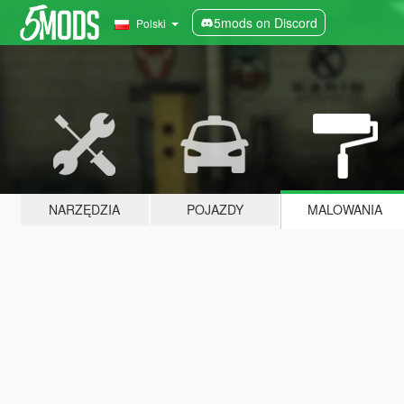
5mods on Discord
Polski
NARZĘDZIA
POJAZDY
MALOWANIA