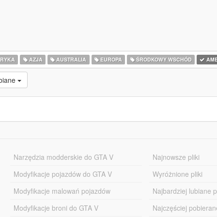
RYKA
AZJA
AUSTRALIA
EUROPA
ŚRODKOWY WSCHÓD
AME
ubiane
Narzędzia modderskie do GTA V
Najnowsze pliki
Modyfikacje pojazdów do GTA V
Wyróżnione pliki
Modyfikacje malowań pojazdów
Najbardziej lubiane pl
Modyfikacje broni do GTA V
Najczęściej pobierane