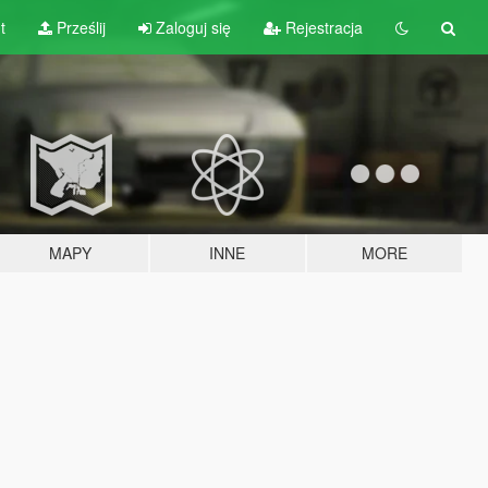
t
Prześlij
Zaloguj się
Rejestracja
MAPY
INNE
MORE