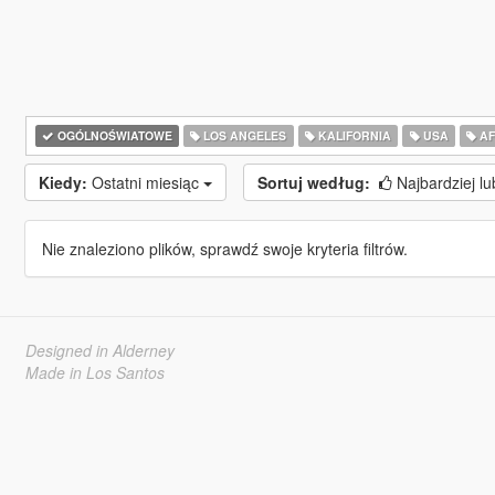
OGÓLNOŚWIATOWE
LOS ANGELES
KALIFORNIA
USA
AF
Kiedy:
Ostatni miesiąc
Sortuj według:
Najbardziej l
Nie znaleziono plików, sprawdź swoje kryteria filtrów.
Designed in Alderney
Made in Los Santos