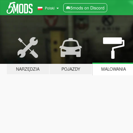
5mods on Discord
Polski
NARZĘDZIA
POJAZDY
MALOWANIA