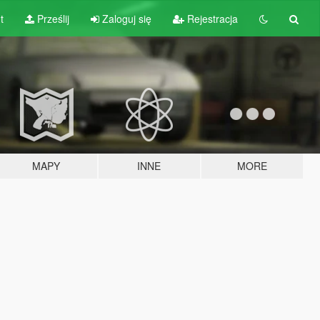
t
Prześlij
Zaloguj się
Rejestracja
MAPY
INNE
MORE