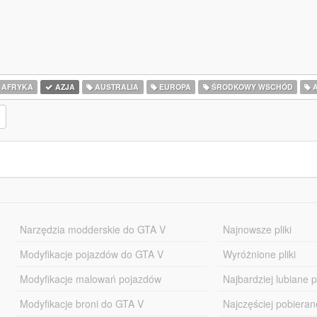
AFRYKA
AZJA
AUSTRALIA
EUROPA
ŚRODKOWY WSCHÓD
A
Narzędzia modderskie do GTA V
Najnowsze pliki
Modyfikacje pojazdów do GTA V
Wyróżnione pliki
Modyfikacje malowań pojazdów
Najbardziej lubiane pl
Modyfikacje broni do GTA V
Najczęściej pobierane