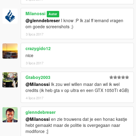
Milanossi
Autor
@glenndebreser
I know :P Ik zal ff iemand vragen
om goede screenshots ;)
3 lipca 2017
crazygido12
nice
3 lipca 2017
Gtaboy2003
@Milanossi
Ik zou wel willen maar dan wil ik wel
credits (ik heb gta v op ultra en een GTX 1050Ti 4GB)
4 lipca 2017
glenndebreser
@Milanossi
en zie trouwens dat je een honac kastje
hebt gemaakt maar de politie is overgegaan naar
modiforce ;]