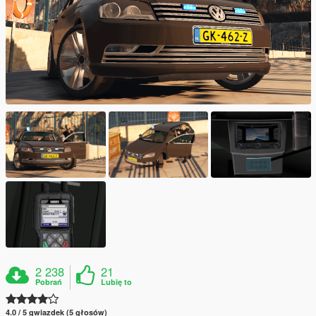
2 238
21
Pobrań
Lubię to
4.0 / 5 gwiazdek (5 głosów)