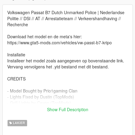
Volkswagen Passat B7 Dutch Unmarked Police | Nederlandse
Politie // DSI // AT // Arrestatieteam // Verkeershandhaving //
Recherche
Download het model en de meta's hier:
https://www.gta5-mods.com/vehicles/vw-passt-b7-kripo
Installatie
Installeer het model zoals aangegeven op bovenstaande link.
Vervang vervolgens het .ytd bestand met dit bestand.
CREDITS
- Model Bought by Prio1gaming Clan
- Lights Fixed by Dustin (TopMods)
- Grill Lights by Csyon (TopMods)
- Mapped by Dustin (TopMods)
Show Full Description
- Movia led by Csyon (TopMods)
- Unmarked Police Version by Kompetenzz (TopMods)
LAKIER
- Numberplates - Milanossi
- Dutch Radiosystem - Milanossi