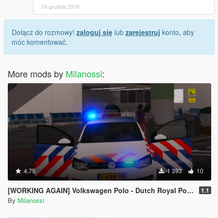
24 grudnia 2018
Dołącz do rozmowy!
zaloguj się
lub
zarejestruj
konto, aby
móc komentować.
More mods by
Milanossi
:
4.75
1 393
10
[WORKING AGAIN] Volkswagen Polo - Dutch Royal Police // Koninklijke Marechaussee
1.1
By
Milanossi