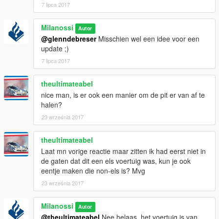
7 lipca 2017
Milanossi
Autor
@glenndebreser
Misschien wel een idee voor een
update ;)
7 lipca 2017
theultimateabel
nice man, is er ook een manier om de pit er van af te
halen?
23 września 2017
theultimateabel
Laat mn vorige reactie maar zitten ik had eerst niet in
de gaten dat dit een els voertuig was, kun je ook
eentje maken die non-els is? Mvg
23 września 2017
Milanossi
Autor
@theultimateabel
Nee helaas, het voertuig is van