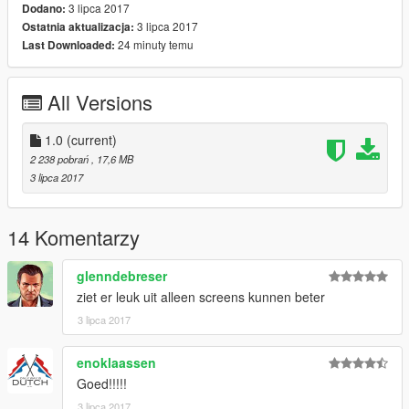
3 lipca 2017
Dodano:
- Dutch Honac - Milanossi
3 lipca 2017
Ostatnia aktualizacja:
24 minuty temu
Last Downloaded:
Iemand suggestie's voor updates of en nieuw project?
All Versions
1.0
(current)
2 238 pobrań
, 17,6 MB
3 lipca 2017
14 Komentarzy
glenndebreser
ziet er leuk uit alleen screens kunnen beter
3 lipca 2017
enoklaassen
Goed!!!!!
3 lipca 2017