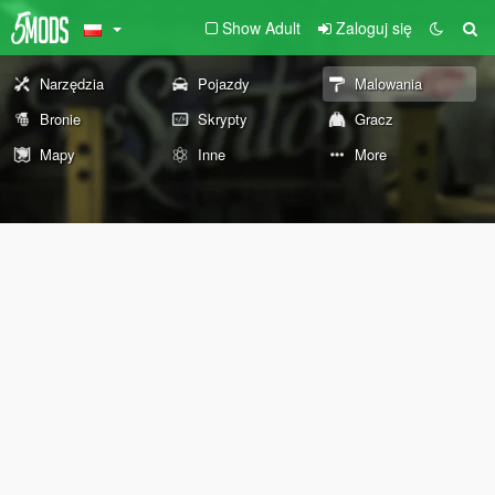
Show Adult
Zaloguj się
Narzędzia
Pojazdy
Malowania
Bronie
Skrypty
Gracz
Mapy
Inne
More