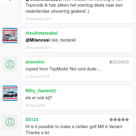
Topmods ik heb alleen het voertuig deels naar een
nederlandse uitvoering geskind ;)
26 września 2017
theultimateabel
@Milanossi
oke, bedankt
26 września 2017
aronohni
copied from TopMods! Not cool dude....
6 stycznia 2018
Nifty_Gamer02
els er ook bij?
24 lipca 2018
XX123
Hi is it possible to make a civilian golf MK 6 Variant
Thanks a lot