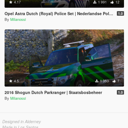
4.17
1 991
12
Opel Astra Dutch (Royal) Police Set | Nederlandse Politie // KMAR // OVDP Set [ELS]
1.0
By
Milanossi
4.5
1 353
7
2016 Shogun Dutch Parkranger | Staatsbosbeheer
1.0
By
Milanossi
Designed in Alderney
Made in Los Santos