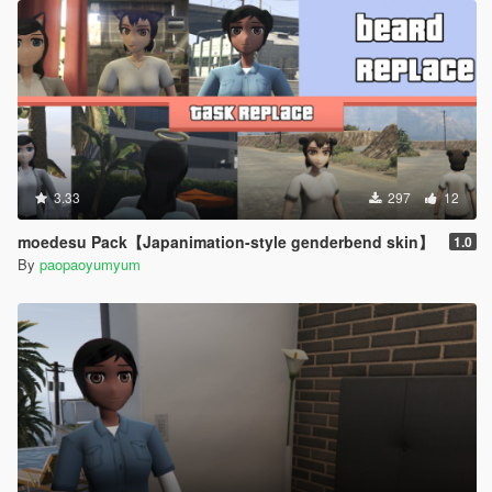
3.33
297
12
moedesu Pack【Japanimation-style genderbend skin】
1.0
By
paopaoyumyum