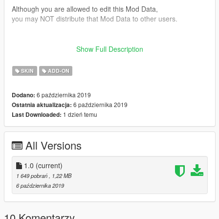
Although you are allowed to edit this Mod Data,
you may NOT distribute that Mod Data to other users.
■version
Show Full Description
1.0 release
SKIN
ADD-ON
Twitter(@paopaoyumyum)
6 października 2019
Dodano:
6 października 2019
Ostatnia aktualizacja:
1 dzień temu
Last Downloaded:
All Versions
1.0
(current)
1 649 pobrań
, 1,22 MB
6 października 2019
10 Komentarzy