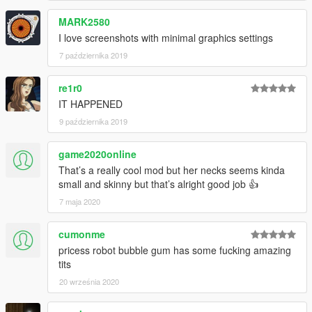
MARK2580
I love screenshots with minimal graphics settings
7 października 2019
re1r0
IT HAPPENED
9 października 2019
game2020online
That’s a really cool mod but her necks seems kinda
small and skinny but that’s alright good job 👍
7 maja 2020
cumonme
pricess robot bubble gum has some fucking amazing
tits
20 września 2020