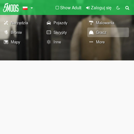
Show Adult
Zaloguj się
Narzędzia
Pojazdy
Malowania
Bronie
Skrypty
Gracz
Mapy
Inne
More