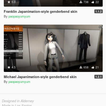
5.0
738
22
Franklin Japanimation-style genderbend skin
1.1.2
By
paopaoyumyum
4.5
658
21
Michael Japanimation-style genderbend skin
1.2.1
By
paopaoyumyum
Designed in Alderney
Made in Los Santos