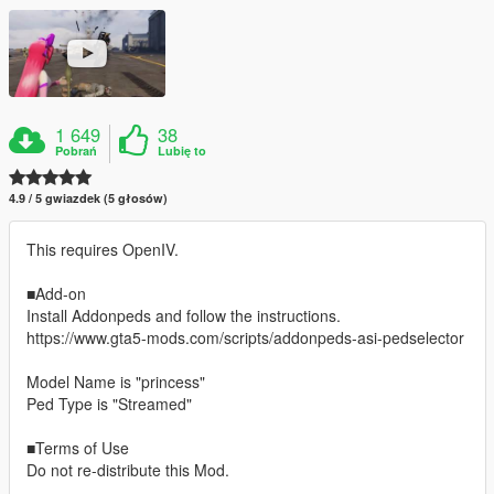
1 649
38
Pobrań
Lubię to
4.9 / 5 gwiazdek (5 głosów)
This requires OpenIV.
■Add-on
Install Addonpeds and follow the instructions.
https://www.gta5-mods.com/scripts/addonpeds-asi-pedselector
Model Name is "princess"
Ped Type is "Streamed"
■Terms of Use
Do not re-distribute this Mod.