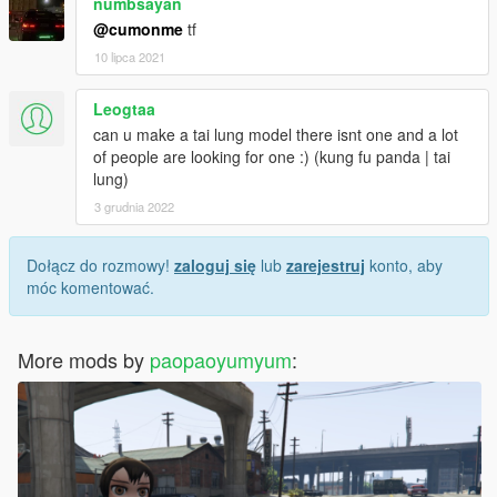
numbsayan
@cumonme
tf
10 lipca 2021
Leogtaa
can u make a tai lung model there isnt one and a lot
of people are looking for one :) (kung fu panda | tai
lung)
3 grudnia 2022
Dołącz do rozmowy!
zaloguj się
lub
zarejestruj
konto, aby
móc komentować.
More mods by
paopaoyumyum
: