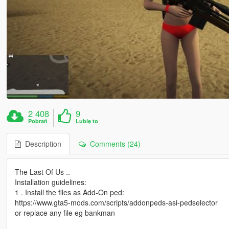
2 408
9
Pobrań
Lubię to
Description
Comments (24)
The Last Of Us ..
Installation guidelines:
1 . Install the files as Add-On ped:
https://www.gta5-mods.com/scripts/addonpeds-asi-pedselector
or replace any file eg bankman