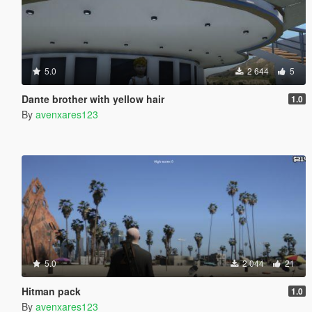
5.0
2 644
5
Dante brother with yellow hair
1.0
By
avenxares123
5.0
2 044
21
Hitman pack
1.0
By
avenxares123