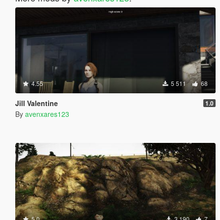
4.55
5 511
68
Jill Valentine
1.0
By
avenxares123
5.0
3 190
7