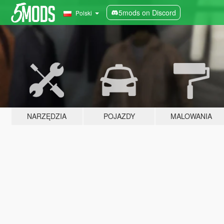
5mods on Discord
Polski
NARZĘDZIA
POJAZDY
MALOWANIA