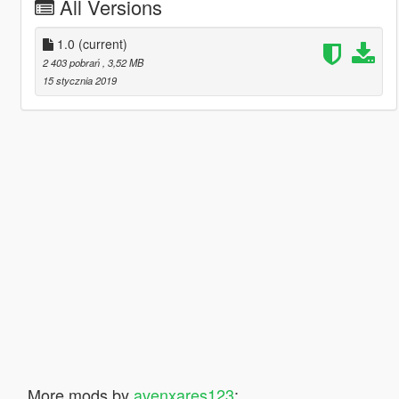
All Versions
1.0
(current)
2 403 pobrań
, 3,52 MB
15 stycznia 2019
More mods by
avenxares123
: