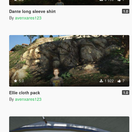
Dante long sleeve shirt
1.0
By
avenxares123
5.0
1 922
7
Ellie cloth pack
1.0
By
avenxares123