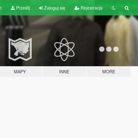
t
Prześlij
Zaloguj się
Rejestracja
MAPY
INNE
MORE