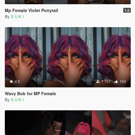
Mp Female Violet Ponytail
1.0
By
S U K I
4.5
7 701
104
Wavy Bob for MP Female
By
S U K I