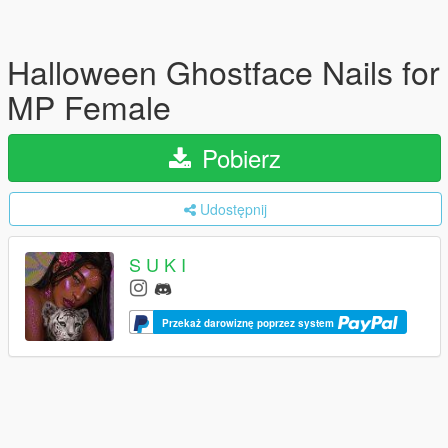
Halloween Ghostface Nails for
MP Female
Pobierz
Udostępnij
S U K I
Przekaż darowiznę poprzez system