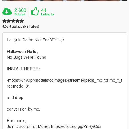
2 600
44
Pobrań
Lubię to
5.0 / 5 gwiazdek (1 głos)
Let $uki Do Yo Nail For YOU <3
Halloween Nails ,
No Bugs Were Found
INSTALL HERRE :
\mods\x64v.rpf\models\cdimages\streamedpeds_mp.rpf\mp_f_f
reemode_01
and drop.
conversion by me.
For more ,
Join Discord For More : https://discord.gg/ZnRjvCds