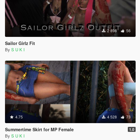
2 898
56
Sailor Girlz Fit
By
S U K I
4.75
4 528
73
Summertime Skirt for MP Female
1.0
By
S U K I