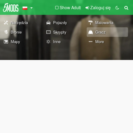
Show Adult
Zaloguj się
Narzędzia
Pojazdy
Malowania
Bronie
Skrypty
Gracz
Mapy
Inne
More