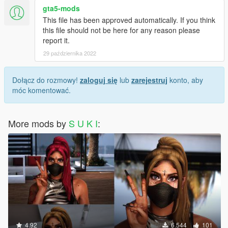
gta5-mods
This file has been approved automatically. If you think
this file should not be here for any reason please
report it.
29 października 2022
Dołącz do rozmowy!
zaloguj się
lub
zarejestruj
konto, aby
móc komentować.
More mods by
S U K I
:
4.92
6 544
101