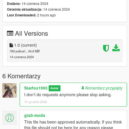
14 czerwca 2024
Dodano:
(mods/update/x64/dlcpacks/addonpeds/dlc/peds.rpf)
14 czerwca 2024
Ostatnia aktualizacja:
3. Open AddonPeds Editor as a Administrator
2 hours ago
Last Downloaded:
4. Create a New Ped as:
Harley, Female, False, Click on Add Ped, Press on Rebuild
All Versions
Credit: Big Special Thanks and Shoutout to Spyk Makafi for
making All these mods happen. Thank You
1.0
(current)
Email: spykmakafi@gmail.com
760 pobrań
, 34,8 MB
14 czerwca 2024
6 Komentarzy
Starfox1993
Komentarz przypięty
Autor
I don’t do requests anymore please stop asking.
31 grudnia 2025
gta5-mods
This file has been approved automatically. If you think
this file should not be here for any reason please