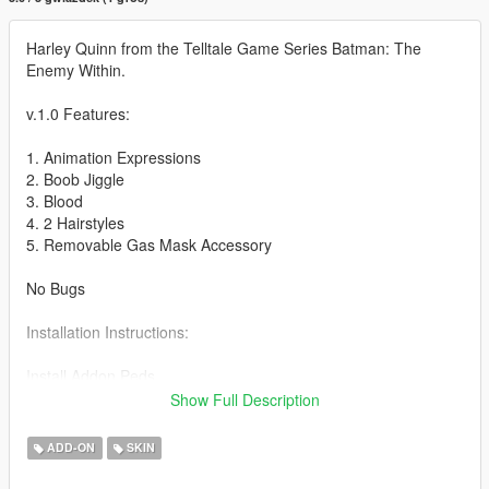
Harley Quinn from the Telltale Game Series Batman: The
Enemy Within.
v.1.0 Features:
1. Animation Expressions
2. Boob Jiggle
3. Blood
4. 2 Hairstyles
5. Removable Gas Mask Accessory
No Bugs
Installation Instructions:
Install Addon Peds
Show Full Description
https://www.gta5-mods.com/scripts/addonpeds-asi-pedselector
ADD-ON
SKIN
1. Unzip File
2. Drag and Drop files into your Addon Peds DLC using OpenIV