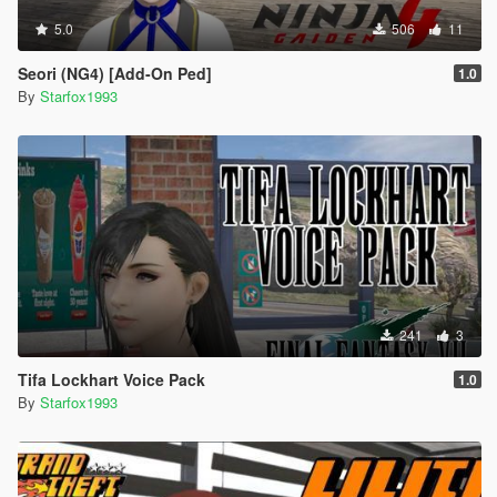
5.0
506
11
Seori (NG4) [Add-On Ped]
1.0
By
Starfox1993
241
3
Tifa Lockhart Voice Pack
1.0
By
Starfox1993