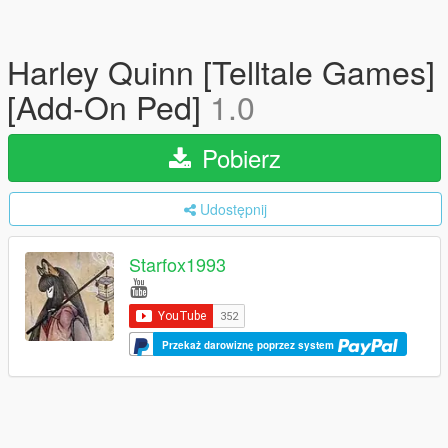
Harley Quinn [Telltale Games]
[Add-On Ped]
1.0
Pobierz
Udostępnij
Starfox1993
Przekaż darowiznę poprzez system