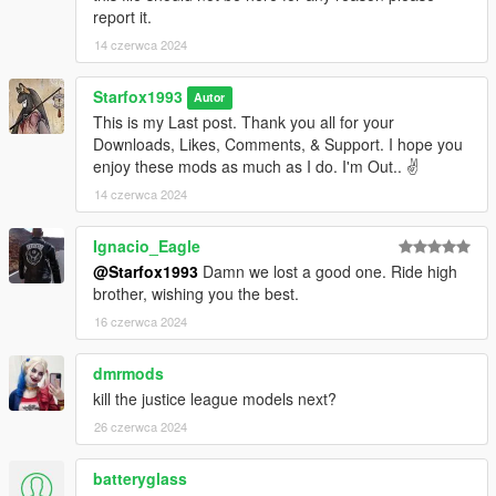
report it.
14 czerwca 2024
Starfox1993
Autor
This is my Last post. Thank you all for your
Downloads, Likes, Comments, & Support. I hope you
enjoy these mods as much as I do. I'm Out.. ✌️
14 czerwca 2024
Ignacio_Eagle
@Starfox1993
Damn we lost a good one. Ride high
brother, wishing you the best.
16 czerwca 2024
dmrmods
kill the justice league models next?
26 czerwca 2024
batteryglass