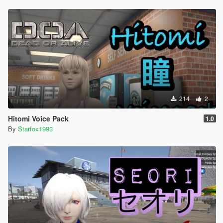
214
2
Hitomi Voice Pack
1.0
By
Starfox1993