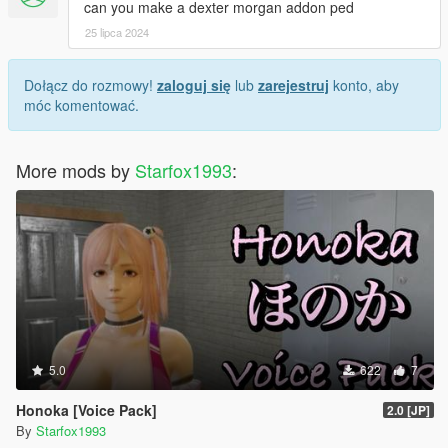
can you make a dexter morgan addon ped
25 lipca 2024
Dołącz do rozmowy!
zaloguj się
lub
zarejestruj
konto, aby
móc komentować.
More mods by
Starfox1993
:
5.0
622
7
Honoka [Voice Pack]
2.0 [JP]
By
Starfox1993