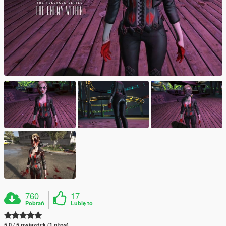
760
17
Pobrań
Lubię to
5.0 / 5 gwiazdek (1 głos)