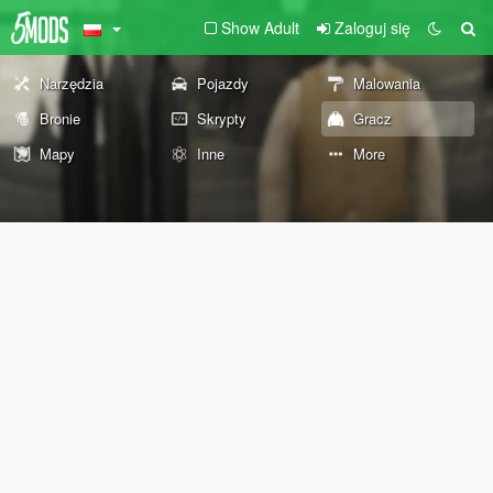
Show Adult
Zaloguj się
Narzędzia
Pojazdy
Malowania
Bronie
Skrypty
Gracz
Mapy
Inne
More