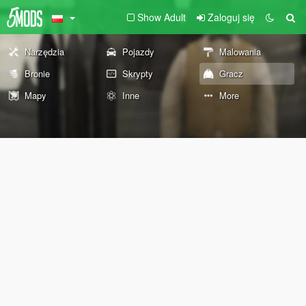
Show Adult
Zaloguj się
Narzędzia
Pojazdy
Malowania
Bronie
Skrypty
Gracz
Mapy
Inne
More