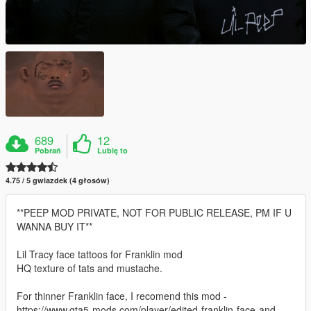
689
12
Pobrań
Lubię to
4.75 / 5 gwiazdek (4 głosów)
**PEEP MOD PRIVATE, NOT FOR PUBLIC RELEASE, PM IF U
WANNA BUY IT**
Lil Tracy face tattoos for Franklin mod
HQ texture of tats and mustache.
For thinner Franklin face, I recomend this mod -
https://www.gta5-mods.com/player/edited-franklin-face-and-