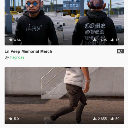
4.64
1 405
15
Lil Peep Memorial Merch
0.1
By
hagridas
5.0
2 655
50