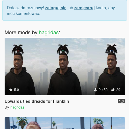
Dołącz do rozmowy!
zaloguj się
lub
zarejestruj
konto, aby
móc komentować.
More mods by
hagridas
:
5.0
2 450
29
Upwards tied dreads for Franklin
1.3
By
hagridas