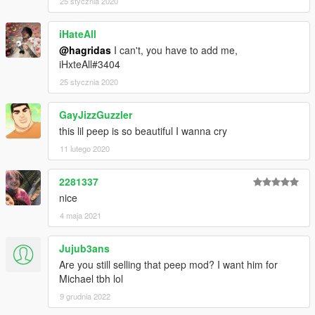
25 stycznia 2020
iHateAll
@hagridas
I can't, you have to add me,
iHxteAll#3404
25 stycznia 2020
GayJizzGuzzler
this lil peep is so beautiful I wanna cry
11 lutego 2020
2281337
nice
4 maja 2021
Jujub3ans
Are you still selling that peep mod? I want him for
Michael tbh lol
9 grudnia 2022