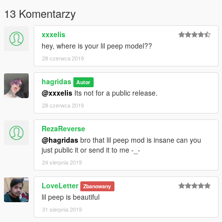
13 Komentarzy
xxxelis
hey, where is your lil peep model??
28 czerwca 2019
hagridas
Autor
@xxxelis
Its not for a public release.
28 czerwca 2019
RezaReverse
@hagridas
bro that lil peep mod is insane can you
just public it or send it to me -_-
24 sierpnia 2019
LoveLetter
Zbanowany
lil peep is beautiful
31 sierpnia 2019