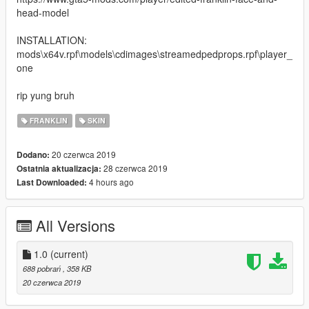
head-model
INSTALLATION:
mods\x64v.rpf\models\cdimages\streamedpedprops.rpf\player_
one
rip yung bruh
FRANKLIN
SKIN
20 czerwca 2019
Dodano:
28 czerwca 2019
Ostatnia aktualizacja:
4 hours ago
Last Downloaded:
All Versions
1.0
(current)
688 pobrań
, 358 KB
20 czerwca 2019