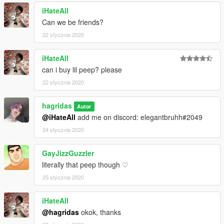
iHateAll
Can we be friends?
22 stycznia 2020
iHateAll
can i buy lil peep? please
22 stycznia 2020
hagridas
Autor
@iHateAll
add me on discord: elegantbruhh#2049
24 stycznia 2020
GayJizzGuzzler
literally that peep though ♡
25 stycznia 2020
iHateAll
@hagridas
okok, thanks