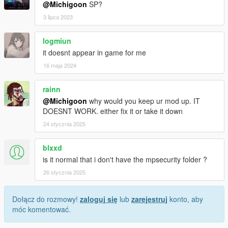
@Michigoon
SP?
3 lipca 2023
logmiun
it doesnt appear in game for me
16 maja 2024
rainn
@Michigoon
why would you keep ur mod up. IT
DOESNT WORK. either fix it or take it down
24 stycznia 2025
blxxd
is it normal that i don't have the mpsecurity folder ?
26 stycznia 2025
Dołącz do rozmowy!
zaloguj się
lub
zarejestruj
konto, aby
móc komentować.