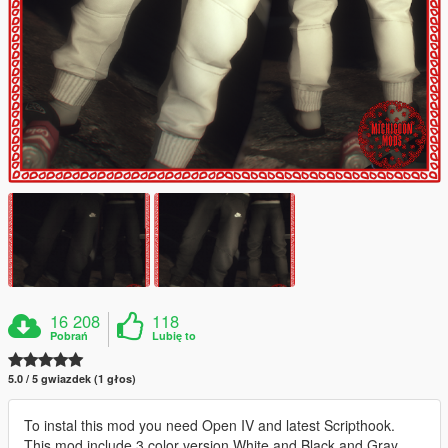
16 208
118
Pobrań
Lubię to
5.0 / 5 gwiazdek (1 głos)
To instal this mod you need Open IV and latest Scripthook.
This mod include 3 color version White and Black and Gray