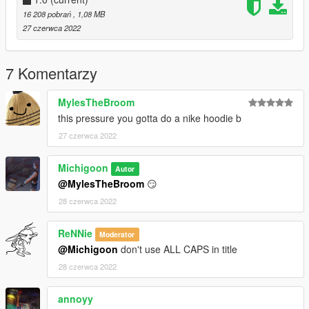
16 208 pobrań
, 1,08 MB
27 czerwca 2022
7 Komentarzy
MylesTheBroom
this pressure you gotta do a nike hoodie b
27 czerwca 2022
Michigoon
Autor
@MylesTheBroom
😏
28 czerwca 2022
ReNNie
Moderator
@Michigoon
don't use ALL CAPS in title
28 czerwca 2022
annoyy