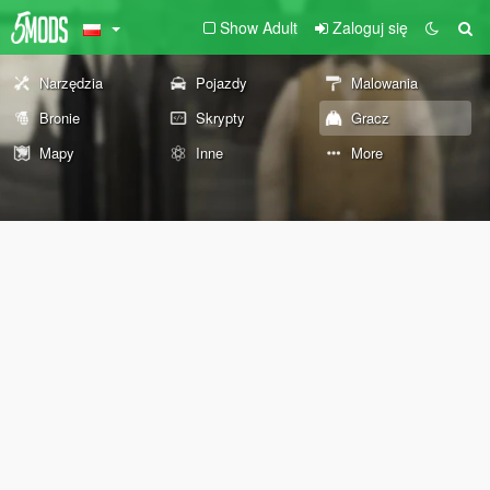
Show Adult
Zaloguj się
Narzędzia
Pojazdy
Malowania
Bronie
Skrypty
Gracz
Mapy
Inne
More