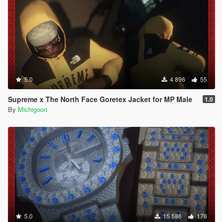
5.0
4 896
55
Supreme x The North Face Goretex Jacket for MP Male
1.0
By
Michigoon
5.0
15 586
176