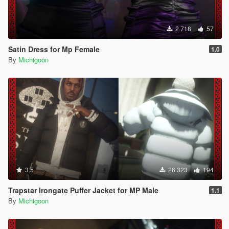
2 718
57
Satin Dress for Mp Female
1.0
By
Michigoon
3.5
26 323
194
Trapstar Irongate Puffer Jacket for MP Male
1.1
By
Michigoon