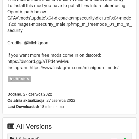
To install this mod you have to put all files into a folder using
OpenIV, path below
GTAV\mods\update\x64\dlcpacks\mpsecurity\dlc1.rpf\x64\mode
ls\cdimages\mpsecurity_male.rpf\mp_m_freemode_01_mp_m_
security
Credits; @Michigoon
If you want more free mods come in on discord:
https://discord.gg/aTPd4hwMvu
Instagram: https://www.instagram.com/michigoon_mods/
UBRANIA
27 czerwca 2022
Dodano:
27 czerwca 2022
Ostatnia aktualizacja:
18 minut temu
Last Downloaded:
All Versions
1.0
(current)