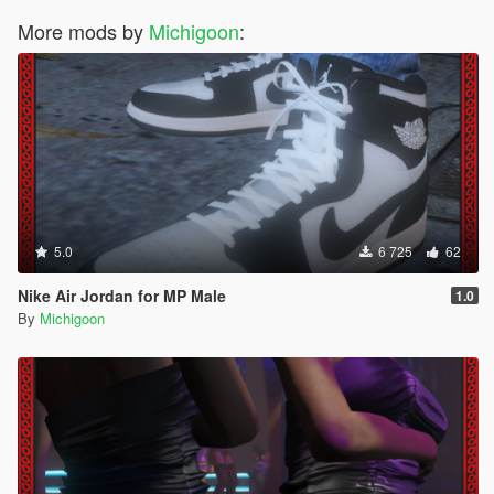
More mods by
Michigoon
:
5.0
6 725
62
Nike Air Jordan for MP Male
1.0
By
Michigoon