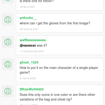
is there one for trevor?
30 lipca 2021
arthurhc__
where can i get the gloves from the first image?
20 sierpnia 2021
waffleeeeeeeeee
@raemost
was it?
17 października 2021
ghost_1324
How to put it on the main character of a single-player
game?
8 marca 2022
WhiteWolf4403
Does this only come in one color or are there other
variations of the bag and chest rig?