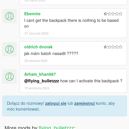
25 marca 2022
Ebernite
I cant get the backpack there is nothing to be based
on
27 stycznia 2023
oldrich dvorak
jak mám batoh nasadit ?????
29 sierpnia 2024
Arham_khan887
@flying_bulletzzz
how can I activate this backpack ?
13 września 2024
Dołącz do rozmowy!
zaloguj się
lub
zarejestruj
konto, aby
móc komentować.
More mods by
flying_bulletzzz
: