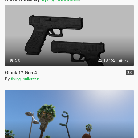
5.0
18 452
77
Glock 17 Gen 4
2.0
By
flying_bulletzzz