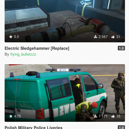
5.0
2 567
31
Electric Sledgehammer [Replace]
1.0
By
flying_bulletzzz
4.75
1 171
15
Polish Military Police Liveries
1.0