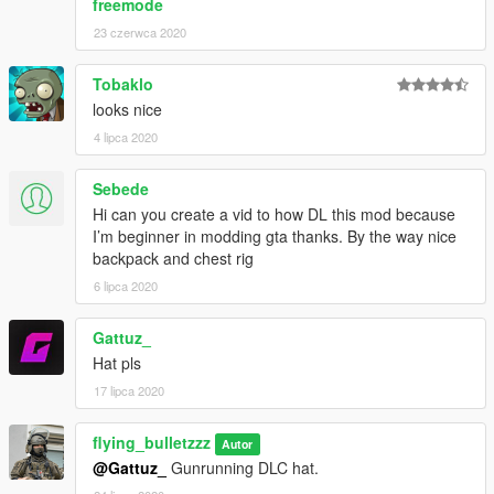
freemode
23 czerwca 2020
Tobaklo
looks nice
4 lipca 2020
Sebede
Hi can you create a vid to how DL this mod because
I’m beginner in modding gta thanks. By the way nice
backpack and chest rig
6 lipca 2020
Gattuz_
Hat pls
17 lipca 2020
flying_bulletzzz
Autor
@Gattuz_
Gunrunning DLC hat.