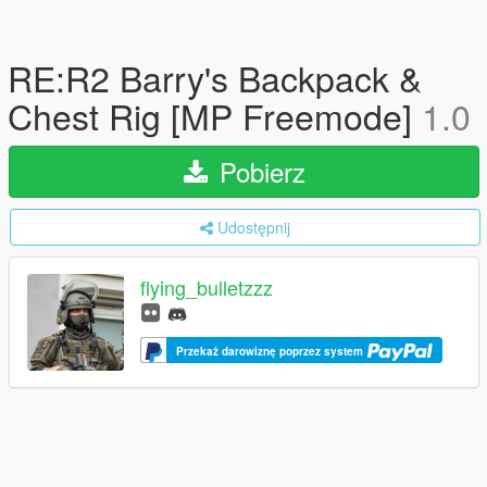
RE:R2 Barry's Backpack &
Chest Rig [MP Freemode]
1.0
Pobierz
Udostępnij
flying_bulletzzz
Przekaż darowiznę poprzez system