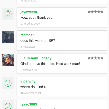
24 lipca 2020
jayaweera
wow. cool. thank you.
27 grudnia 2020
raemost
does this work for SP?
6 maja 2021
Lieutenant Legacy
Glad to have this mod, Nice work man!
9 czerwca 2021
viperwhy
where do i find it
15 czerwca 2021
Isaac3983