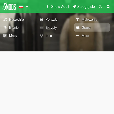
Show Adult
Zaloguj się
Narzędzia
Pojazdy
Malowania
Bronie
Skrypty
Gracz
Mapy
Inne
More