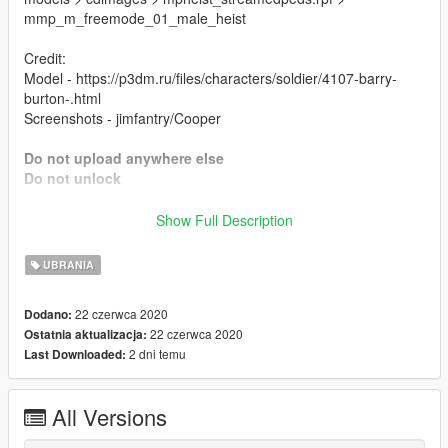
mmp_m_freemode_01_male_heist
Credit:
Model - https://p3dm.ru/files/characters/soldier/4107-barry-
burton-.html
Screenshots - jimfantry/Cooper
Do not upload anywhere else
Do not unlock
Changelog:
Show Full Description
1.0
UBRANIA
- Initial release
22 czerwca 2020
Dodano:
22 czerwca 2020
Ostatnia aktualizacja:
2 dni temu
Last Downloaded:
All Versions