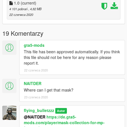
1.0
(current)
4 101 pobrań
, 4,82 MB
22 czerwca 2020
19 Komentarzy
gta5-mods
This file has been approved automatically. If you think
this file should not be here for any reason please
report it.
22 czerwca 2020
NAITDER
Where can I get that mask?
23 czerwca 2020
flying_bulletzzz
Autor
@NAITDER
https://de.gta5-
mods.com/player/mask-collection-for-mp-