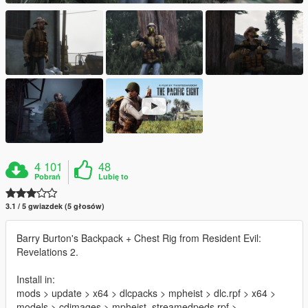
4 101
48
Pobrań
Lubię to
3.1 / 5 gwiazdek (5 głosów)
Barry Burton's Backpack + Chest Rig from Resident Evil:
Revelations 2.
Install in:
mods > update > x64 > dlcpacks > mpheist > dlc.rpf > x64 >
models > cdimages > mpheist_streamedpeds.rpf >