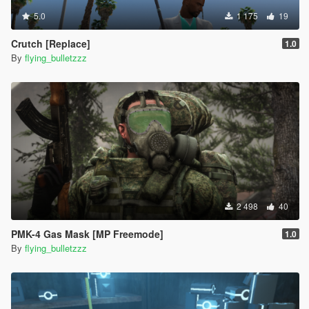
5.0
1 175
19
Crutch [Replace]
1.0
By
flying_bulletzzz
2 498
40
PMK-4 Gas Mask [MP Freemode]
1.0
By
flying_bulletzzz