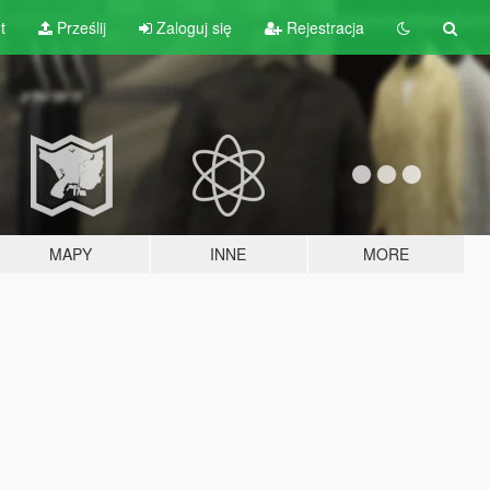
t
Prześlij
Zaloguj się
Rejestracja
MAPY
INNE
MORE