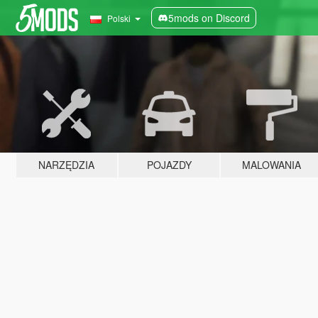
5mods on Discord
Polski
NARZĘDZIA
POJAZDY
MALOWANIA