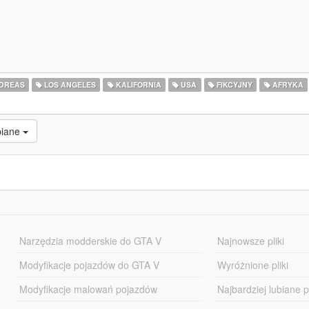
DREAS
LOS ANGELES
KALIFORNIA
USA
FIKCYJNY
AFRYKA
biane
Narzędzia modderskie do GTA V
Najnowsze pliki
Modyfikacje pojazdów do GTA V
Wyróżnione pliki
Modyfikacje malowań pojazdów
Najbardziej lubiane pl