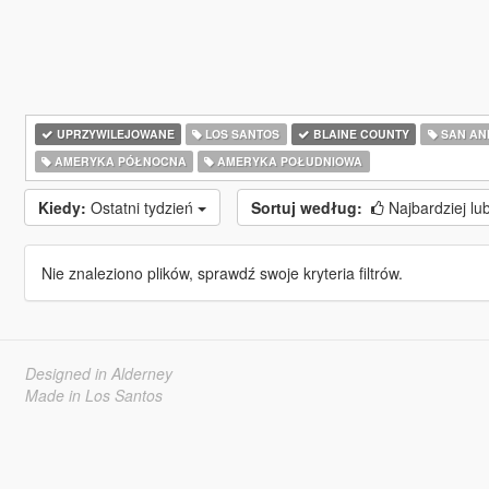
UPRZYWILEJOWANE
LOS SANTOS
BLAINE COUNTY
SAN AN
AMERYKA PÓŁNOCNA
AMERYKA POŁUDNIOWA
Kiedy:
Ostatni tydzień
Sortuj według:
Najbardziej lu
Nie znaleziono plików, sprawdź swoje kryteria filtrów.
Designed in Alderney
Made in Los Santos