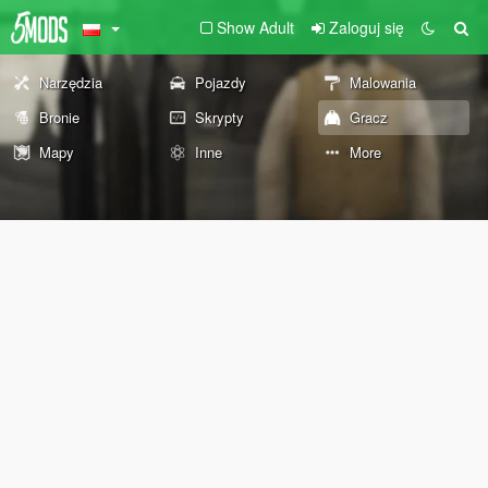
Show Adult
Zaloguj się
Narzędzia
Pojazdy
Malowania
Bronie
Skrypty
Gracz
Mapy
Inne
More