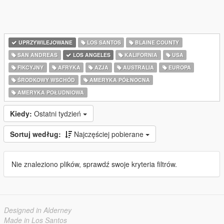
UPRZYWILEJOWANE
LOS SANTOS
BLAINE COUNTY
SAN ANDREAS
LOS ANGELES
KALIFORNIA
USA
FIKCYJNY
AFRYKA
AZJA
AUSTRALIA
EUROPA
ŚRODKOWY WSCHÓD
AMERYKA PÓŁNOCNA
AMERYKA POŁUDNIOWA
Kiedy:
Ostatni tydzień
Sortuj według:
Najczęściej pobierane
Nie znaleziono plików, sprawdź swoje kryteria filtrów.
Designed in Alderney
Made in Los Santos