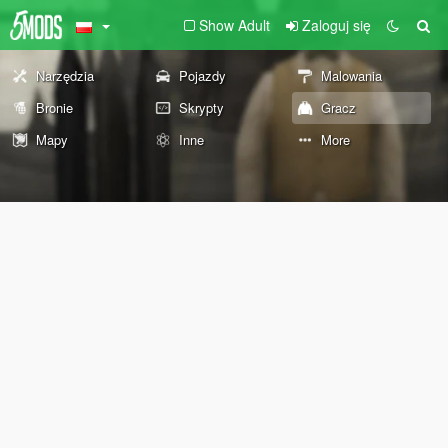
Show Adult
Zaloguj się
Narzędzia
Pojazdy
Malowania
Bronie
Skrypty
Gracz
Mapy
Inne
More