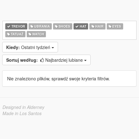
TREVOR
UBRANIA
SHOES
HAT
HAIR
EYES
TATUAŻ
WATCH
Kiedy:
Ostatni tydzień
Sortuj według:
Najbardziej lubiane
Nie znaleziono plików, sprawdź swoje kryteria filtrów.
Designed in Alderney
Made in Los Santos