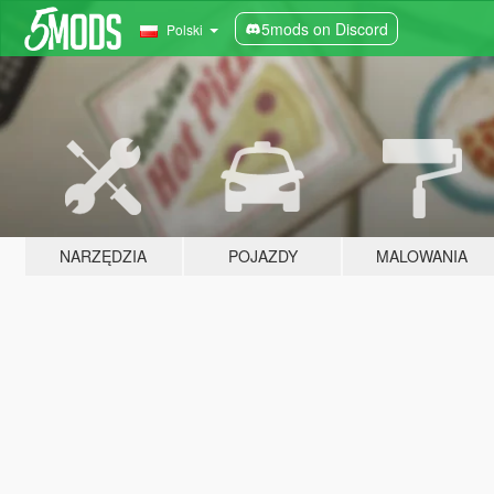
5mods on Discord
Polski
NARZĘDZIA
POJAZDY
MALOWANIA