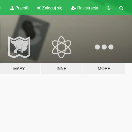
t
Prześlij
Zaloguj się
Rejestracja
MAPY
INNE
MORE