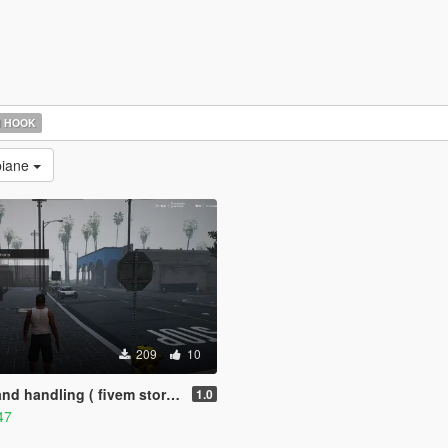
N HOOK
biane
209
10
 handling ( fivem story mode )
1.0
47