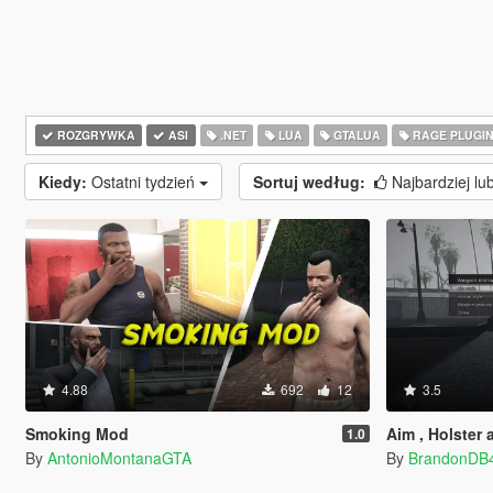
ROZGRYWKA
ASI
.NET
LUA
GTALUA
RAGE PLUGI
Kiedy:
Ostatni tydzień
Sortuj według:
Najbardziej lu
4.88
692
12
3.5
Smoking Mod
Aim , Holster and
1.0
By
AntonioMontanaGTA
By
BrandonDB