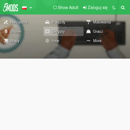
Show Adult
Zaloguj się
Narzędzia
Pojazdy
Malowania
Bronie
Skrypty
Gracz
Mapy
Inne
More