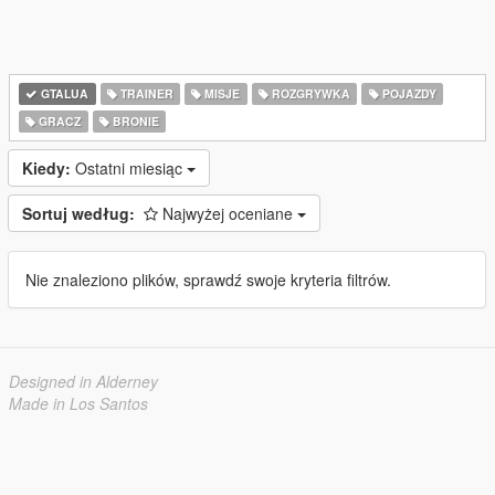
GTALUA
TRAINER
MISJE
ROZGRYWKA
POJAZDY
GRACZ
BRONIE
Kiedy:
Ostatni miesiąc
Sortuj według:
Najwyżej oceniane
Nie znaleziono plików, sprawdź swoje kryteria filtrów.
Designed in Alderney
Made in Los Santos