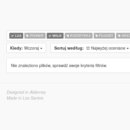
LUA
TRAINER
MISJE
ROZGRYWKA
POJAZDY
GRA
Kiedy:
Wczoraj
Sortuj według:
Najwyżej oceniane
Nie znaleziono plików, sprawdź swoje kryteria filtrów.
Designed in Alderney
Made in Los Santos