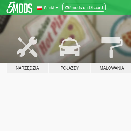
5mods on Discord
Polski
NARZĘDZIA
POJAZDY
MALOWANIA