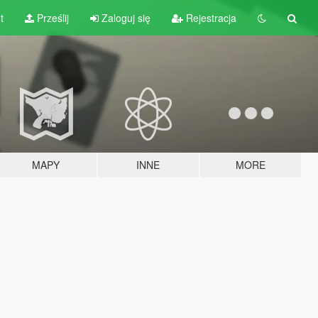
t
Prześlij
Zaloguj się
Rejestracja
MAPY
INNE
MORE