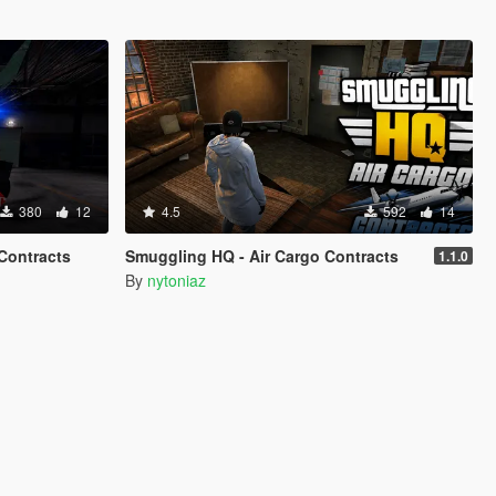
380
12
4.5
592
14
Contracts
Smuggling HQ - Air Cargo Contracts
1.1.0
By
nytoniaz