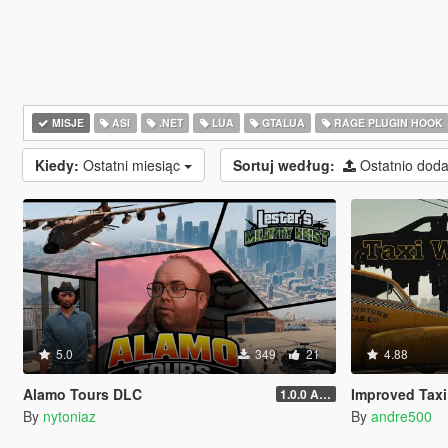
MISJE
ASI
.NET
LUA
GTALUA
RAGE PLUGIN HOOK
Kiedy:
Ostatni miesiąc
Sortuj według:
Ostatnio dod
5.0
349
21
4.88
Alamo Tours DLC
Improved Taxi
1.0.0 Alpha
By
nytoniaz
By
andre500