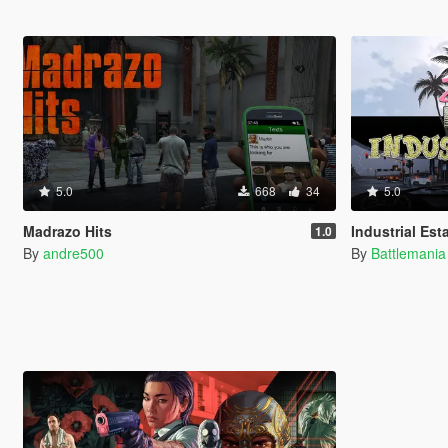
5.0
668
34
5.0
Madrazo Hits
Industrial Est
1.0
By
andre500
By
Battlemani