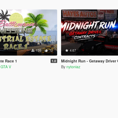
126
12
4.67
ate Race 1
Midnight Run - Getaway Driver 
1.0
a GTA V
By
nytoniaz