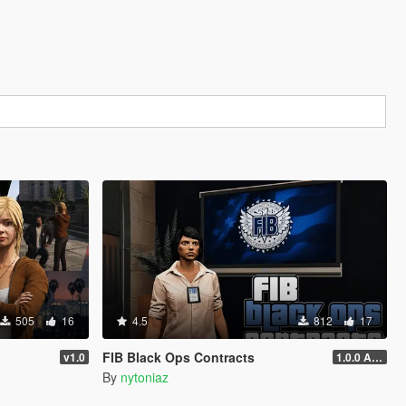
505
16
4.5
812
17
FIB Black Ops Contracts
v1.0
1.0.0 Alpha
By
nytoniaz