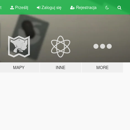
t
Prześlij
Zaloguj się
Rejestracja
MAPY
INNE
MORE