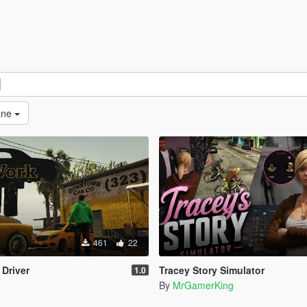
ane
461
22
 Driver
Tracey Story Simulator
1.0
By
MrGamerKing