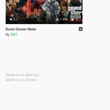
5.0
1 998
41
Kortz Center Heist
0
By
M8T
Designed in Alderney
Made in Los Santos