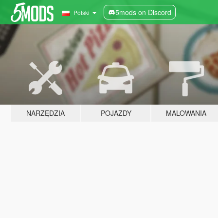
5mods on Discord
Polski
NARZĘDZIA
POJAZDY
MALOWANIA