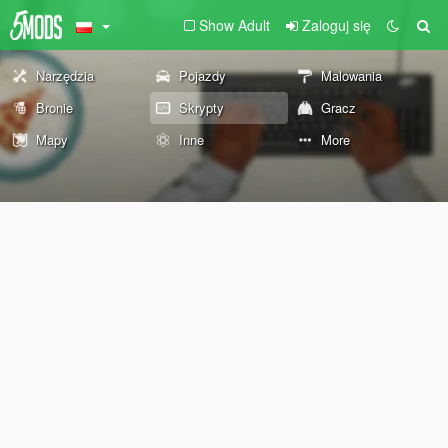
Show Adult
Zaloguj się
Narzędzia
Pojazdy
Malowania
Bronie
Skrypty
Gracz
Mapy
Inne
More