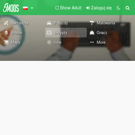
Show Adult
Zaloguj się
Narzędzia
Pojazdy
Malowania
Bronie
Skrypty
Gracz
Mapy
Inne
More