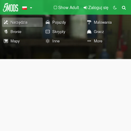
Show Adult
Zaloguj się
Narzędzia
Pojazdy
Malowania
Bronie
Skrypty
Gracz
Mapy
Inne
More