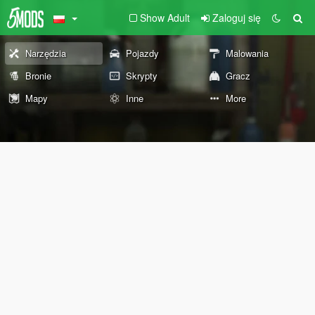
Show Adult
Zaloguj się
Narzędzia
Pojazdy
Malowania
Bronie
Skrypty
Gracz
Mapy
Inne
More