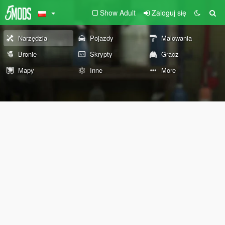
Show Adult
Zaloguj się
Narzędzia
Pojazdy
Malowania
Bronie
Skrypty
Gracz
Mapy
Inne
More