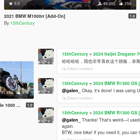
5.0
84 202
258
2021 BMW M1000rr [Add-On]
1.0
By
15thCentury
15thCentury
»
2024 Italjet Dragster
哈哈哈哈，我也非常喜欢这个踏板，奈
Zobacz kontekst
15thCentury
»
2024 BMW R1300 GS [
@galen_
Okay, it's done! I was using U
31 489
176
Zobacz kontekst
Oro [Add-On]
1.0
15thCentury
»
2024 BMW R1300 GS [
@galen_
Thanks! That's weird—I used t
again.
BTW, nice bike! If you need it, you ca
Zobacz kontekst