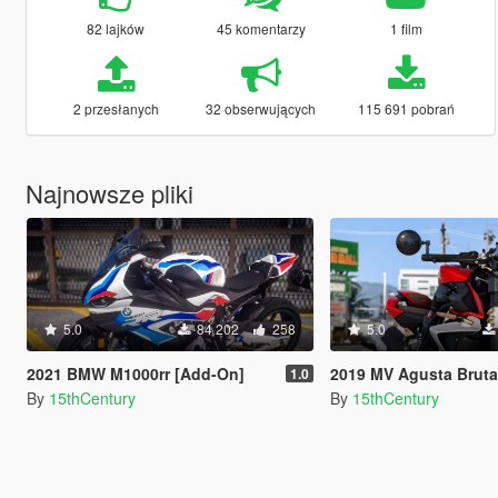
82 lajków
45 komentarzy
1 film
2 przesłanych
32 obserwujących
115 691 pobrań
Najnowsze pliki
5.0
84 202
258
5.0
2021 BMW M1000rr [Add-On]
2019 MV Agusta Brutale 1000 Serie 
1.0
By
15thCentury
By
15thCentury