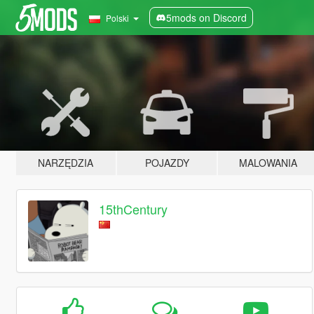
5mods on Discord
Polski
NARZĘDZIA
POJAZDY
MALOWANIA
15thCentury