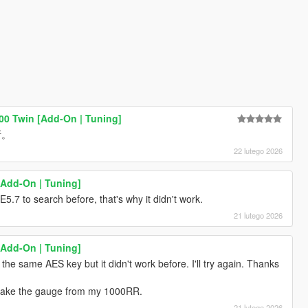
 700 Twin [Add-On | Tuning]
斯。
22 lutego 2026
Add-On | Tuning]
E5.7 to search before, that's why it didn't work.
21 lutego 2026
Add-On | Tuning]
he same AES key but it didn't work before. I'll try again. Thanks
n take the gauge from my 1000RR.
21 lutego 2026