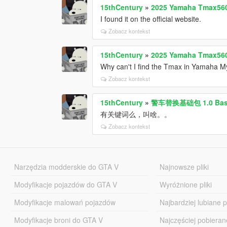
15thCentury
»
2025 Yamaha Tmax560
I found it on the official website.
Zobacz kontekst
15thCentury
»
2025 Yamaha Tmax560
Why can't I find the Tmax in Yamaha M
Zobacz kontekst
15thCentury
»
警车替换基础包 1.0 Base pa
有关键词么，叫啥。。
Zobacz kontekst
Narzędzia modderskie do GTA V
Najnowsze pliki
Modyfikacje pojazdów do GTA V
Wyróżnione pliki
Modyfikacje malowań pojazdów
Najbardziej lubiane pl
Modyfikacje broni do GTA V
Najczęściej pobierane