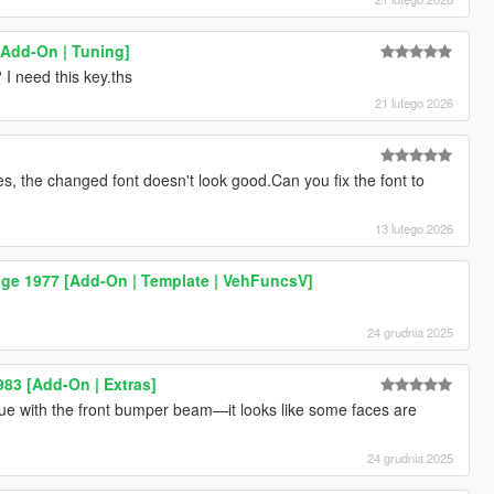
Add-On | Tuning]
I need this key.ths
21 lutego 2026
s, the changed font doesn't look good.Can you fix the font to
13 lutego 2026
age 1977 [Add-On | Template | VehFuncsV]
24 grudnia 2025
983 [Add-On | Extras]
ue with the front bumper beam—it looks like some faces are
24 grudnia 2025