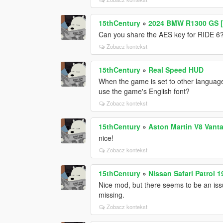
15thCentury
»
2024 BMW R1300 GS [
Can you share the AES key for RIDE 6? 
Zobacz kontekst
15thCentury
»
Real Speed HUD
When the game is set to other language
use the game's English font?
Zobacz kontekst
15thCentury
»
Aston Martin V8 Vant
nice!
Zobacz kontekst
15thCentury
»
Nissan Safari Patrol 1
Nice mod, but there seems to be an iss
missing.
Zobacz kontekst