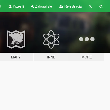
t
Prześlij
Zaloguj się
Rejestracja
MAPY
INNE
MORE