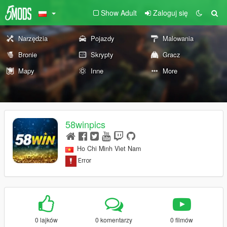
Show Adult
Zaloguj się
Narzędzia
Pojazdy
Malowania
Bronie
Skrypty
Gracz
Mapy
Inne
More
58winpics
Ho Chi Minh Viet Nam
0 lajków
0 komentarzy
0 filmów