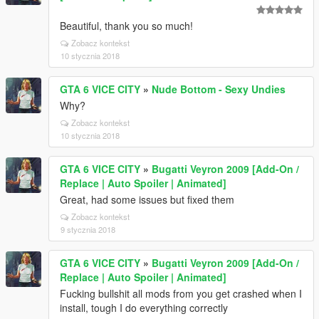
Beautiful, thank you so much!
Zobacz kontekst
10 stycznia 2018
GTA 6 VICE CITY
»
Nude Bottom - Sexy Undies
Why?
Zobacz kontekst
10 stycznia 2018
GTA 6 VICE CITY
»
Bugatti Veyron 2009 [Add-On /
Replace | Auto Spoiler | Animated]
Great, had some issues but fixed them
Zobacz kontekst
9 stycznia 2018
GTA 6 VICE CITY
»
Bugatti Veyron 2009 [Add-On /
Replace | Auto Spoiler | Animated]
Fucking bullshit all mods from you get crashed when I
install, tough I do everything correctly