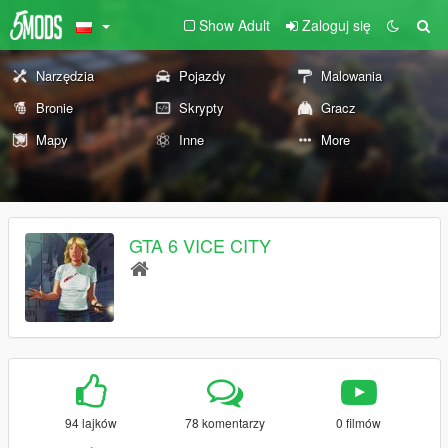
Show Adult
Zaloguj się
Narzędzia
Pojazdy
Malowania
Bronie
Skrypty
Gracz
Mapy
Inne
More
GTA 6 VICE CITY
94 lajków
78 komentarzy
0 filmów