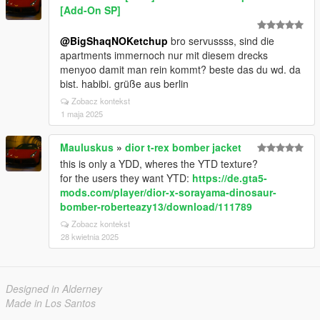
[Add-On SP]
@BigShaqNOKetchup
bro servussss, sind die
apartments immernoch nur mit diesem drecks
menyoo damit man rein kommt? beste das du wd. da
bist. habibi. grüße aus berlin
Zobacz kontekst
1 maja 2025
Mauluskus
»
dior t-rex bomber jacket
this is only a YDD, wheres the YTD texture?
for the users they want YTD:
https://de.gta5-
mods.com/player/dior-x-sorayama-dinosaur-
bomber-roberteazy13/download/111789
Zobacz kontekst
28 kwietnia 2025
Designed in Alderney
Made in Los Santos