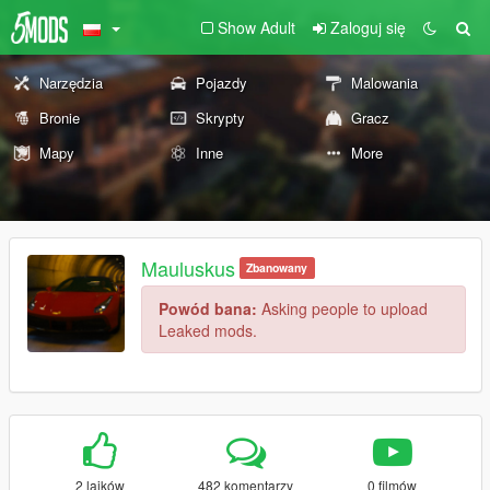
Show Adult
Zaloguj się
Narzędzia
Pojazdy
Malowania
Bronie
Skrypty
Gracz
Mapy
Inne
More
Mauluskus
Zbanowany
Powód bana:
Asking people to upload
Leaked mods.
2 lajków
482 komentarzy
0 filmów