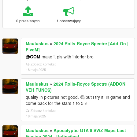
0 przesłanych
1 obserwujący
Mauluskus
»
2024 Rolls-Royce Spectre [Add-On |
FiveM]
@GOM
make it pls with interior bro
Zobacz kontekst
18 maja 2025
Mauluskus
»
2024 Rolls-Royce Spectre (ADDON
VEH FUNCS)
quality in pictures not good. 🤔 but i try it, in game and
come back for the stars 1 to 5 ⭐
Zobacz kontekst
18 maja 2025
Mauluskus
»
Apocalyptic GTA 5 SWZ Maps Last
Version 2024 - Unfinsihed