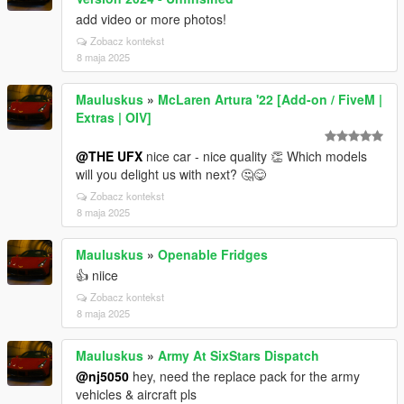
add video or more photos!
Zobacz kontekst
8 maja 2025
Mauluskus
»
McLaren Artura '22 [Add-on / FiveM |
Extras | OIV]
@THE UFX
nice car - nice quality 👏 Which models
will you delight us with next? 🤔😋
Zobacz kontekst
8 maja 2025
Mauluskus
»
Openable Fridges
👍 niice
Zobacz kontekst
8 maja 2025
Mauluskus
»
Army At SixStars Dispatch
@nj5050
hey, need the replace pack for the army
vehicles & aircraft pls