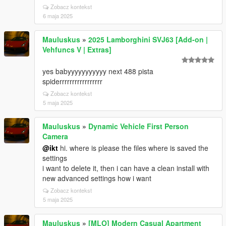
Zobacz kontekst
6 maja 2025
Mauluskus
»
2025 Lamborghini SVJ63 [Add-on |
Vehfuncs V | Extras]
yes babyyyyyyyyyyy next 488 pista
spiderrrrrrrrrrrrrrrrr
Zobacz kontekst
5 maja 2025
Mauluskus
»
Dynamic Vehicle First Person
Camera
@ikt
hi. where is please the files where is saved the
settings
i want to delete it, then i can have a clean install with
new advanced settings how i want
Zobacz kontekst
5 maja 2025
Mauluskus
»
[MLO] Modern Casual Apartment