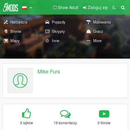
Show Adult
Zaloguj się
Narzędzia
Pojazdy
Malowania
Bronie
Skrypty
Gracz
Mapy
Inne
More
Mike Furs
3 lajków
19 komentarzy
0 filmów