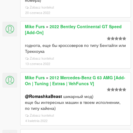
номера)
<fAntiRollBarForce value="0.000000"/>
Zobacz kontekst
<fAntiRollBarBiasFront value="0.580000"/>
20 czerwca 2022
<fRollCentreHeightFront value="0.500000"/>
<fRollCentreHeightRear value="0.500000"/>
Mike Furs
»
2022 Bentley Continental GT Speed
<fCollisionDamageMult value="1.000000"/>
[Add-On]
<fWeaponDamageMult value="1.000000"/>
<fDeformationDamageMult value="0.800000"/>
годнота, еще бы кроссоверов по типу Бентайги или
<fEngineDamageMult value="1.500000"/>
Трекхоука
<fPetrolTankVolume value="70.000000"/>
<fOilVolume value="6.500000"/>
Zobacz kontekst
<fSeatOffsetDistX value="0.200000"/>
13 czerwca 2022
<fSeatOffsetDistY value="0.000000"/>
<fSeatOffsetDistZ value="0.000000"/>
Mike Furs
»
2012 Mercedes-Benz G 63 AMG [Add-
<nMonetaryValue value="25000"/>
On | Tuning | Extras | VehFuncs V]
<strModelFlags>00440010</strModelFlags>
<strHandlingFlags>00000000</strHandlingFlags>
@RomashkaBeast
шикарный мод)
<strDamageFlags>00000000</strDamageFlags>
еще бы интересных машин в твоем исполнении,
<AIHandling>СРЕДНЕЕ</AIHandling>
по типу кайена)
<SubHandlingData>
Zobacz kontekst
<Item type="CCarHandlingData">
4 kwietnia 2022
<fBackEndPopUpCarImpulseMult value="0.100000"/>
<fBackEndPopUpBuildingImpulseMult