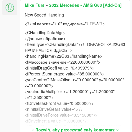
Mike Furs
»
2022 Mercedes - AMG G63 [Add-On]
New Speed Handling
<?xml версия="1.0" кодировка="UTF-8"?>
<CHandlingDataMgr>
<Данные обработки>
<Item type="CHandlingData"><!--ОБРАБОТКА 22G63
НАЧИНАЕТСЯ ЗДЕСЬ-->
<handlingName>22G63</handlingName>
<fМассовое значение="2200.000000"/>
<fInitialDragCoeff value="6.499979"/>
<fPercentSubmerged value="85.000000"/>
<vecCentreOfMassOffset x="0.000000" y="0.000000"
z="0.000000"/>
<vecInertiaMultiplier x="1.200000" y="1.200000"
z="1.250000"/>
<fDriveBiasFront value="0.500000"/>
<nInitialDriveGears value="5"/>
<fInitialDriveForce value="0.545000" />
<fDriveInertia value="1.000000" />
<fClutchChangeRateScaleUpShift value="5.400000"
Rozwiń, aby przeczytać cały komentarz