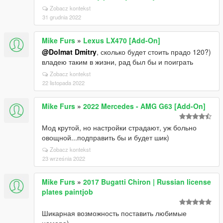
/>
Zobacz kontekst
<fClutchChangeRateScaleDownShift
31 grudnia 2022
value="5.400000" />
<fInitialDriveMaxFlatVel value="188,055" />
Mike Furs
»
Lexus LX470 [Add-On]
<fBrakeForce value="2.60000" />
<fBrakeBiasFront value="0.465000" />
@Dolmat Dmitry
, сколько будет стоить прадо 120?)
<fHandBrakeForce value="0.450000" />
владею таким в жизни, рад был бы и поиграть
<fSteeringLock value="40.000000" />
Zobacz kontekst
<fTractionCurveMax value="3.100000" />
22 listopada 2022
<fTractionCurveMin value="3.000000" />
<fTractionCurveLateral value="23.000000" />
Mike Furs
»
2022 Mercedes - AMG G63 [Add-On]
<fTractionSpringDeltaMax value="0,150000" />
<fLowSpeedTractionLossMult value="1.000000" />
Мод крутой, но настройки страдают, уж больно
<fCamberStiffnesss value="0.000000"/>
овощной...подправить бы и будет шик)
<fTractionBiasFront value="0.494000"/>
<fTractionLossMult value="0.600000"/>
Zobacz kontekst
23 września 2022
<fSuspensionForce value="3.100000"/>
<fSuspensionCompDamp value="2.100000"/>
<fSuspensionReboundDamp value="3.300000"/>
Mike Furs
»
2017 Bugatti Chiron | Russian license
<fSuspensionUpperLimit value="0.140000"/>
plates paintjob
<fSuspensionLowerLimit value="-0.160000"/>
<fSuspensionRaise value="-0.050000"/>
Шикарная возможность поставить любимые
<fSuspensionBiasFront value="0.500000"/>