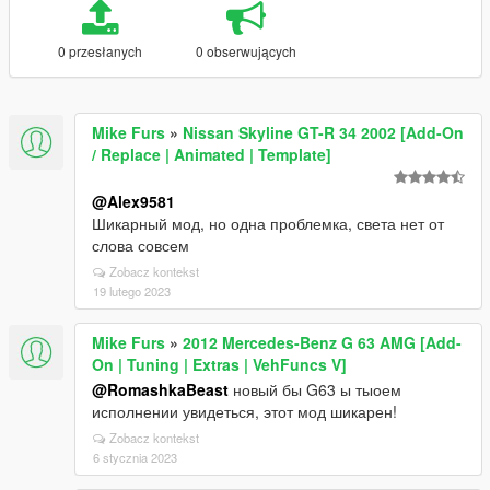
0 przesłanych
0 obserwujących
Mike Furs
»
Nissan Skyline GT-R 34 2002 [Add-On
/ Replace | Animated | Template]
@Alex9581
Шикарный мод, но одна проблемка, света нет от
слова совсем
Zobacz kontekst
19 lutego 2023
Mike Furs
»
2012 Mercedes-Benz G 63 AMG [Add-
On | Tuning | Extras | VehFuncs V]
@RomashkaBeast
новый бы G63 ы тыоем
исполнении увидеться, этот мод шикарен!
Zobacz kontekst
6 stycznia 2023