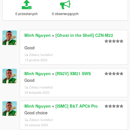
0 przesłanych
0 obserwujących
Minh Nguyen
»
[Ghost in the Shell] CZN-M22
Good
Zobacz kontekst
13 grudnia 2023
Minh Nguyen
»
[RS2V] XM21 SWS
Good
Zobacz kontekst
24 listopada 2023
Minh Nguyen
»
[ISMC] B&T APC9 Pro
Good choice
Zobacz kontekst
24 sierpnia 2023