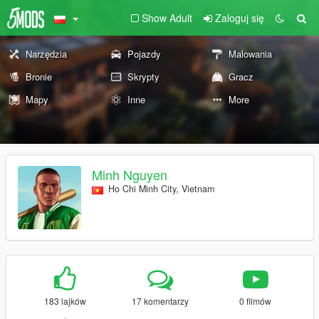
Show Adult
Zaloguj się
Narzędzia
Pojazdy
Malowania
Bronie
Skrypty
Gracz
Mapy
Inne
More
Minh Nguyen
Ho Chi Minh City, Vietnam
183 lajków
17 komentarzy
0 filmów