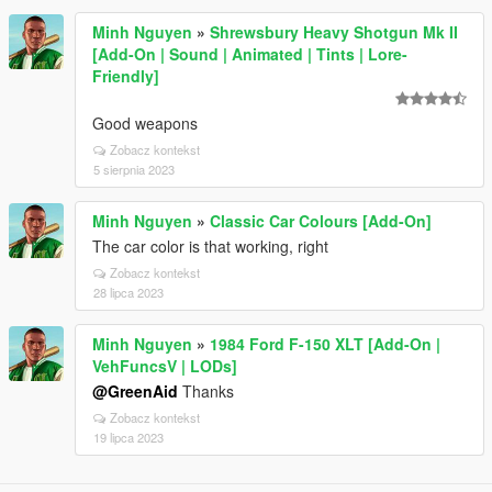
Minh Nguyen
»
Shrewsbury Heavy Shotgun Mk II
[Add-On | Sound | Animated | Tints | Lore-
Friendly]
Good weapons
Zobacz kontekst
5 sierpnia 2023
Minh Nguyen
»
Classic Car Colours [Add-On]
The car color is that working, right
Zobacz kontekst
28 lipca 2023
Minh Nguyen
»
1984 Ford F-150 XLT [Add-On |
VehFuncsV | LODs]
@GreenAid
Thanks
Zobacz kontekst
19 lipca 2023