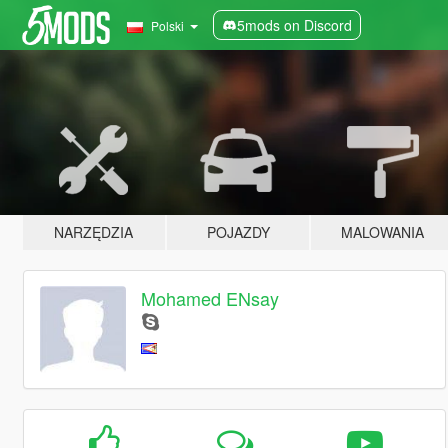
5mods on Discord
Polski
NARZĘDZIA
POJAZDY
MALOWANIA
Mohamed ENsay