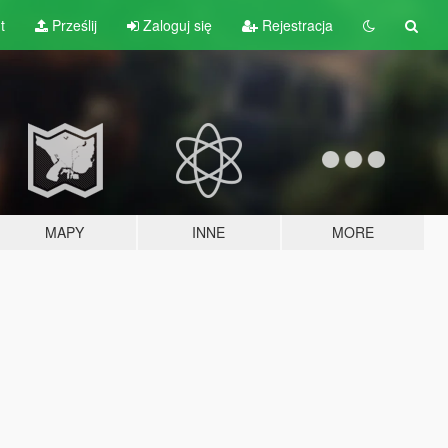
t
Prześlij
Zaloguj się
Rejestracja
MAPY
INNE
MORE