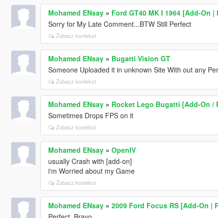
Mohamed ENsay
»
Ford GT40 MK I 1964 [Add-On | E
Sorry for My Late Comment...BTW Still Perfect
Zobacz kontekst
Mohamed ENsay
»
Bugatti Vision GT
Someone Uploaded it in unknown Site With out any Per
Zobacz kontekst
Mohamed ENsay
»
Rocket Lego Bugatti [Add-On / 
Sometimes Drops FPS on it
Zobacz kontekst
Mohamed ENsay
»
OpenIV
usually Crash with [add-on]
i'm Worried about my Game
Zobacz kontekst
Mohamed ENsay
»
2009 Ford Focus RS [Add-On | R
Perfect_Bravo