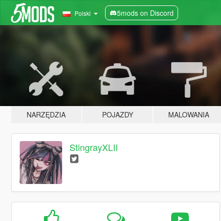
5mods on Discord
Polski
NARZĘDZIA
POJAZDY
MALOWANIA
StingrayXLII