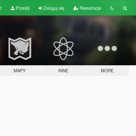
t
Prześlij
Zaloguj się
Rejestracja
MAPY
INNE
MORE