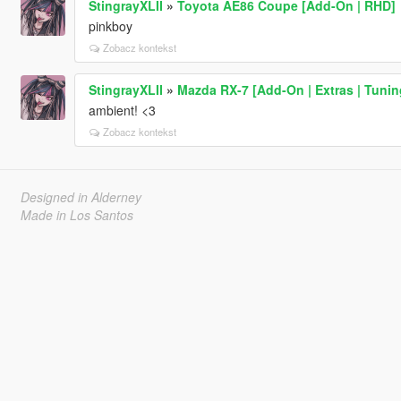
StingrayXLII
»
Toyota AE86 Coupe [Add-On | RHD]
pinkboy
Zobacz kontekst
StingrayXLII
»
Mazda RX-7 [Add-On | Extras | Tunin
ambient! <3
Zobacz kontekst
Designed in Alderney
Made in Los Santos