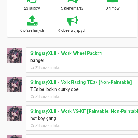
23 lajków
5 komentarzy
0 filmów
0 przesłanych
0 obserwujących
StingrayXLII
»
Work Wheel Pack#1
banger!
Zobacz kontekst
StingrayXLII
»
Volk Racing TE37 [Non-Paintable]
TEs be lookin quirky doe
Zobacz kontekst
StingrayXLII
»
Work VS-KF [Paintable, Non-Paintabl
hot boy gang
Zobacz kontekst